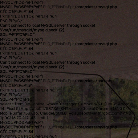
MySQL РћС€РёР±РєР°!
MySQL РѕС€РёР±РєР°
РІ С„Р°Р№Р»Рµ:
/core/class/mysql.php
СЃС‚СЂРѕРєР°
34
РќРѕРјРµСЂ РѕС€РёР±РєРё:
1
РћС‚РІРµС‚:
Can't connect to local MySQL server through socket
'/var/run/mysqld/mysqld.sock' (2)
SQL Р·Р°РїСЂРѕСЃ:
MySQL РћС€РёР±РєР°!
MySQL РѕС€РёР±РєР°
РІ С„Р°Р№Р»Рµ:
/core/class/mysql.php
СЃС‚СЂРѕРєР°
34
РќРѕРјРµСЂ РѕС€РёР±РєРё:
1
РћС‚РІРµС‚:
Can't connect to local MySQL server through socket
'/var/run/mysqld/mysqld.sock' (2)
SQL Р·Р°РїСЂРѕСЃ:
MySQL РћС€РёР±РєР°!
MySQL РѕС€РёР±РєР°
РІ С„Р°Р№Р»Рµ:
/core/class/user.php
СЃС‚СЂРѕРєР°
91
РќРѕРјРµСЂ РѕС€РёР±РєРё:
РћС‚РІРµС‚:
SQL Р·Р°РїСЂРѕСЃ:
select * from `lib_online` where `useragent`='Mozilla/5.0 (Linux; Android
14; Pixel 8) AppleWebKit/537.36 (KHTML, like Gecko) Chrome/131.0.0.0
Mobile Safari/537.36; ClaudeBot/1.0; +claudebot@anthropic.com)' AND
`ip`='216.73.217.143' limit 1
MySQL РћС€РёР±РєР°!
MySQL РѕС€РёР±РєР°
РІ С„Р°Р№Р»Рµ:
/core/class/mysql.php
СЃС‚СЂРѕРєР°
34
РќРѕРјРµСЂ РѕС€РёР±РєРё:
1