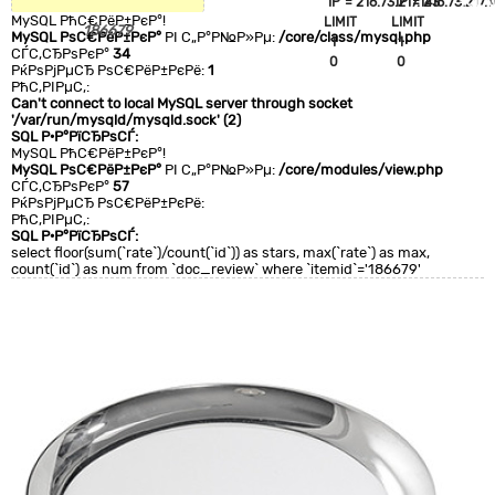
`IP`='216.73.217.143'
`IP`='216.73.217.1
+CLA
MySQL РћС€РёР±РєР°!
LIMIT
LIMIT
0
186679
MySQL РѕС€РёР±РєР°
РІ С„Р°Р№Р»Рµ:
/core/class/mysql.php
1
1
СЃС‚СЂРѕРєР°
34
0
0
РќРѕРјРµСЂ РѕС€РёР±РєРё:
1
РћС‚РІРµС‚:
Can't connect to local MySQL server through socket
'/var/run/mysqld/mysqld.sock' (2)
SQL Р·Р°РїСЂРѕСЃ:
MySQL РћС€РёР±РєР°!
MySQL РѕС€РёР±РєР°
РІ С„Р°Р№Р»Рµ:
/core/modules/view.php
СЃС‚СЂРѕРєР°
57
РќРѕРјРµСЂ РѕС€РёР±РєРё:
РћС‚РІРµС‚:
SQL Р·Р°РїСЂРѕСЃ:
select floor(sum(`rate`)/count(`id`)) as stars, max(`rate`) as max,
count(`id`) as num from `doc_review` where `itemid`='186679'