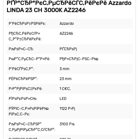
РҐР°СЂР°РєС‚РµСЂРёСЃС‚РёРєРё Azzardo
LINDA 23 CH 3000K AZ2246
Р’РёСЂРѕР±РЅРёРє:
Azzardo
РђСЂС‚РёРєСѓР»
AZ2246
С„Р°Р±СЂРёРєРё:
РљРѕР»С–СЂ:
РҐСЂРѕРј
РњР°С‚РµСЂС–Р°Р»Рё:
РђР»СЋРјС–РЅС–Р№
Р’РёСЃРѕС‚Р°:
3 mm
РЁРёСЂРёРЅР°:
23 mm
Р›Р°РјРїРѕС‡РєРё:
1 С€С‚
Р¦РѕРєРѕР»СЊ:
LED
РЎРІС–С‚Р»РѕРІРёР№
1122 Р›Рј
РїРѕС‚С–Рє:
РљРѕР»С–СЂРЅР°
3100 Рљ
С‚РµРјРїРµСЂР°С‚СѓСЂР°: