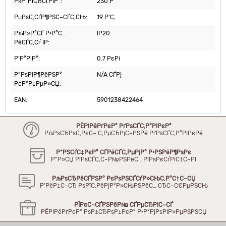
РќР°РїСЂСѓРіР°:
230 Р’
РџРѕС‚СѓР¶РЅС–СЃС‚СЊ:
19 Р’С‚
РљР»Р°СЃ Р·Р°С…
IP20
РёСЃС‚Сѓ IP:
Р’Р°РіР°:
0.7 РєРі
Р”РѕРІР¶РёРЅР°
N/A СЃРј
РєР°Р±РµР»СЏ:
EAN:
5901238422464
РЁРІРёРґРєР° РґРѕСЃС‚Р°РІРєР°
РљРѕСЂРѕС‚РєС– С‚РµСЂРјС–РЅРё РґРѕСЃС‚Р°РІРєРё
Р“РЅСѓС‡РєР° СЃРёСЃС‚РµРјР° Р·РЅРёР¶РѕРє
Р”Р»СЏ РїРѕСЃС‚С–Р№РЅРёС… РїРѕРєСѓРїС†С–РІ
РљРѕСЂРёСЃРЅР° РєРѕРЅСЃСѓР»СЊС‚Р°С†С–СЏ
Р’РёР±С–СЂ РѕРїС‚РёРјР°Р»СЊРЅРёС… СЂС–С€РµРЅСЊ
РЇРєС–СЃРЅРёР№ СЃРµСЂРІС–СЃ
РЁРІРёРґРєР° РѕР±СЂРѕР±РєР° Р·Р°РјРѕРІР»РµРЅРЅСЏ