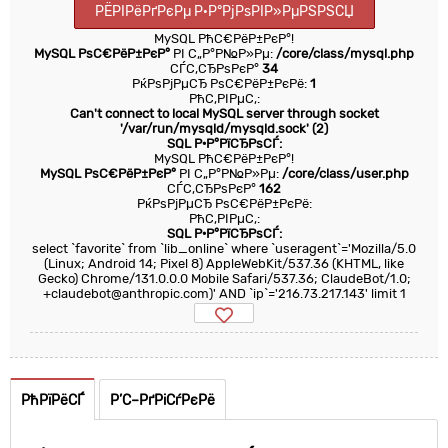
РЁРІРёРґРєРµ Р·Р°РјРѕРІР»РµРЅРЅСЏ
MySQL РћС€РёР±РєР°!
MySQL РѕС€РёР±РєР°
РІ С„Р°Р№Р»Рµ:
/core/class/mysql.php
СЃС‚СЂРѕРєР°
34
РќРѕРјРµСЂ РѕС€РёР±РєРё:
1
РћС‚РІРµС‚:
Can't connect to local MySQL server through socket
'/var/run/mysqld/mysqld.sock' (2)
SQL Р·Р°РїСЂРѕСЃ:
MySQL РћС€РёР±РєР°!
MySQL РѕС€РёР±РєР°
РІ С„Р°Р№Р»Рµ:
/core/class/user.php
СЃС‚СЂРѕРєР°
162
РќРѕРјРµСЂ РѕС€РёР±РєРё:
РћС‚РІРµС‚:
SQL Р·Р°РїСЂРѕСЃ:
select `favorite` from `lib_online` where `useragent`='Mozilla/5.0
(Linux; Android 14; Pixel 8) AppleWebKit/537.36 (KHTML, like
Gecko) Chrome/131.0.0.0 Mobile Safari/537.36; ClaudeBot/1.0;
+claudebot@anthropic.com)' AND `ip`='216.73.217.143' limit 1
РћРїРёСЃ
Р’С–РґРіСѓРєРё