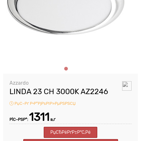
Azzardo
LINDA 23 CH 3000K AZ2246
РџС–Рґ Р·Р°РјРѕРІР»РµРЅРЅСЏ
1311
Р¦С–РЅР°:
в‚ґ
РџСЂРёРґР±Р°С‚Рё