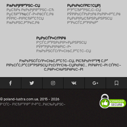
РљРѕРјРїР°РЅС–СЏ
РџРѕРєСѓРїС†СЏРј
РџСЂРѕ РєРѕРјРїР°РЅС–СЋ
Р“Р°СЂР°РЅС‚С–СЏ
РџСЂР°Р№СЃ-Р»РёСЃС‚Рё
РЎРїРѕСЃРѕР±Рё РѕРїР»Р°С‚Рё
РЎРїС–РІРїСЂР°С†СЏ
РџРѕРІРµСЂРЅРµРЅРЅСЏ
РљРѕРЅС‚Р°РєС‚Рё
Р”РѕСЃС‚Р°РІРєР°
РџРѕСЃР»СѓРіРё
Р’СЃС‚Р°РЅРѕРІР»РµРЅРЅСЏ
РЎР°РјРѕРІРёРІС–Р·
РљРѕРЅСЃСѓР»СЊС‚Р°С†С–СЏ
РљРѕРЅСЃСѓР»СЊС‚Р°С†С–СЏ, РїСЂРѕРґР°Р¶ С‚Р°
РїРѕСЃС‚Р°С‡Р°РЅРЅСЏ Р±СѓРґСЊ-СЏРєРёС… РІРёРґС–РІ СЃРІС–
С‚РёР»СЊРЅРёРєС–РІ
© poland-lustra.com.ua, 2015 - 2026
Р’СЃС– РїСЂР°РІР° Р·Р°С…РёС‰РµРЅС–