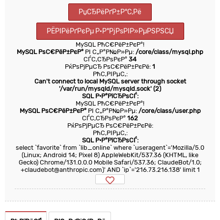
РџСЂРёРґР±Р°С‚Рё
РЁРІРёРґРєРµ Р·Р°РјРѕРІР»РµРЅРЅСЏ
MySQL РћС€РёР±РєР°!
MySQL РѕС€РёР±РєР°
РІ С„Р°Р№Р»Рµ:
/core/class/mysql.php
СЃС‚СЂРѕРєР°
34
РќРѕРјРµСЂ РѕС€РёР±РєРё:
1
РћС‚РІРµС‚:
Can't connect to local MySQL server through socket
'/var/run/mysqld/mysqld.sock' (2)
SQL Р·Р°РїСЂРѕСЃ:
MySQL РћС€РёР±РєР°!
MySQL РѕС€РёР±РєР°
РІ С„Р°Р№Р»Рµ:
/core/class/user.php
СЃС‚СЂРѕРєР°
162
РќРѕРјРµСЂ РѕС€РёР±РєРё:
РћС‚РІРµС‚:
SQL Р·Р°РїСЂРѕСЃ:
select `favorite` from `lib_online` where `useragent`='Mozilla/5.0
(Linux; Android 14; Pixel 8) AppleWebKit/537.36 (KHTML, like
Gecko) Chrome/131.0.0.0 Mobile Safari/537.36; ClaudeBot/1.0;
+claudebot@anthropic.com)' AND `ip`='216.73.216.138' limit 1