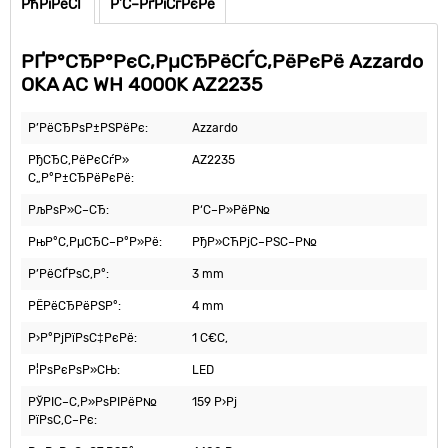
РћРїРёСЃ
Р’С–РґРіСѓРєРё
РҐР°СЂР°РєС‚РµСЂРёСЃС‚РёРєРё Azzardo
OKA AC WH 4000K AZ2235
Р’РёСЂРѕР±РЅРёРє:
Azzardo
РђСЂС‚РёРєСѓР»
AZ2235
С„Р°Р±СЂРёРєРё:
РљРѕР»С–СЂ:
Р‘С–Р»РёР№
РњР°С‚РµСЂС–Р°Р»Рё:
РђР»СЋРјС–РЅС–Р№
Р’РёСЃРѕС‚Р°:
3 mm
РЁРёСЂРёРЅР°:
4 mm
Р›Р°РјРїРѕС‡РєРё:
1 С€С‚
Р¦РѕРєРѕР»СЊ:
LED
РЎРІС–С‚Р»РѕРІРёР№
159 Р›Рј
РїРѕС‚С–Рє: