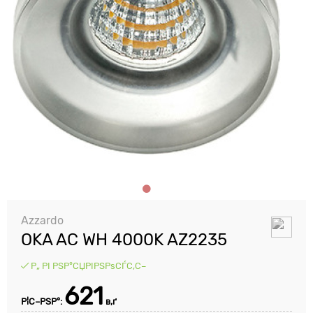
Azzardo
OKA AC WH 4000K AZ2235
Р„ РІ РЅР°СЏРІРЅРѕСЃС‚С–
621
Р¦С–РЅР°:
в‚ґ