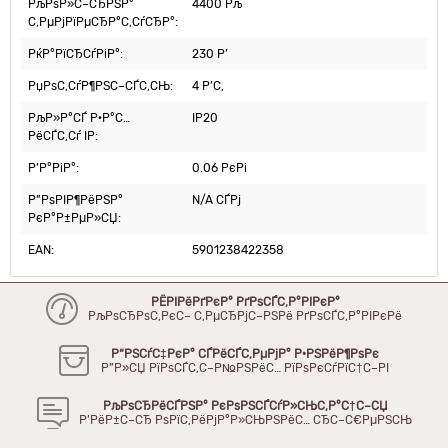
РљРѕР»С–СЂРЅР°
4400 Рљ
С‚РµРјРїРµСЂР°С‚СѓСЂР°:
РќР°РїСЂСѓРіР°:
230 Р’
РџРѕС‚СѓР¶РЅС–СЃС‚СЊ:
4 Р’С‚
РљР»Р°СЃ Р·Р°С…
IP20
РёСЃС‚Сѓ IP:
Р’Р°РіР°:
0.06 РєРі
Р”РѕРІР¶РёРЅР°
N/A СЃРј
РєР°Р±РµР»СЏ:
EAN:
5901238422358
РЁРІРёРґРєР° РґРѕСЃС‚Р°РІРєР°
РљРѕСЂРѕС‚РєС– С‚РµСЂРјС–РЅРё РґРѕСЃС‚Р°РІРєРё
Р“РЅСѓС‡РєР° СЃРёСЃС‚РµРјР° Р·РЅРёР¶РѕРє
Р”Р»СЏ РїРѕСЃС‚С–Р№РЅРёС… РїРѕРєСѓРїС†С–РІ
РљРѕСЂРёСЃРЅР° РєРѕРЅСЃСѓР»СЊС‚Р°С†С–СЏ
Р’РёР±С–СЂ РѕРїС‚РёРјР°Р»СЊРЅРёС… СЂС–С€РµРЅСЊ