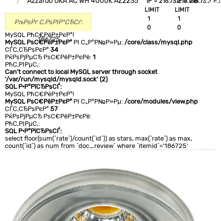
Azzardo OKA AC WH 4000K AZ2235
`IP`='216.73.216.138'
`IP`='216.73.216.
+CLA
LIMIT
LIMIT
0
1
1
РљРѕРґ С‚РѕРІР°СЂСѓ:
0
0
MySQL РћС€РёР±РєР°!
186725
MySQL РѕС€РёР±РєР°
РІ С„Р°Р№Р»Рµ:
/core/class/mysql.php
СЃС‚СЂРѕРєР°
34
РќРѕРјРµСЂ РѕС€РёР±РєРё:
1
РћС‚РІРµС‚:
Can't connect to local MySQL server through socket
'/var/run/mysqld/mysqld.sock' (2)
SQL Р·Р°РїСЂРѕСЃ:
MySQL РћС€РёР±РєР°!
MySQL РѕС€РёР±РєР°
РІ С„Р°Р№Р»Рµ:
/core/modules/view.php
СЃС‚СЂРѕРєР°
57
РќРѕРјРµСЂ РѕС€РёР±РєРё:
РћС‚РІРµС‚:
SQL Р·Р°РїСЂРѕСЃ:
select floor(sum(`rate`)/count(`id`)) as stars, max(`rate`) as max,
count(`id`) as num from `doc_review` where `itemid`='186725'