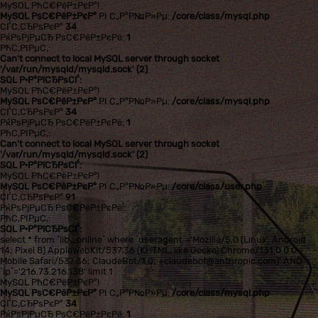
MySQL РћС€РёР±РєР°!
MySQL РѕС€РёР±РєР°
РІ С„Р°Р№Р»Рµ:
/core/class/mysql.php
СЃС‚СЂРѕРєР°
34
РќРѕРјРµСЂ РѕС€РёР±РєРё:
1
РћС‚РІРµС‚:
Can't connect to local MySQL server through socket
'/var/run/mysqld/mysqld.sock' (2)
SQL Р·Р°РїСЂРѕСЃ:
MySQL РћС€РёР±РєР°!
MySQL РѕС€РёР±РєР°
РІ С„Р°Р№Р»Рµ:
/core/class/mysql.php
СЃС‚СЂРѕРєР°
34
РќРѕРјРµСЂ РѕС€РёР±РєРё:
1
РћС‚РІРµС‚:
Can't connect to local MySQL server through socket
'/var/run/mysqld/mysqld.sock' (2)
SQL Р·Р°РїСЂРѕСЃ:
MySQL РћС€РёР±РєР°!
MySQL РѕС€РёР±РєР°
РІ С„Р°Р№Р»Рµ:
/core/class/user.php
СЃС‚СЂРѕРєР°
91
РќРѕРјРµСЂ РѕС€РёР±РєРё:
РћС‚РІРµС‚:
SQL Р·Р°РїСЂРѕСЃ:
select * from `lib_online` where `useragent`='Mozilla/5.0 (Linux; Android
14; Pixel 8) AppleWebKit/537.36 (KHTML, like Gecko) Chrome/131.0.0.0
Mobile Safari/537.36; ClaudeBot/1.0; +claudebot@anthropic.com)' AND
`ip`='216.73.216.138' limit 1
MySQL РћС€РёР±РєР°!
MySQL РѕС€РёР±РєР°
РІ С„Р°Р№Р»Рµ:
/core/class/mysql.php
СЃС‚СЂРѕРєР°
34
РќРѕРјРµСЂ РѕС€РёР±РєРё:
1