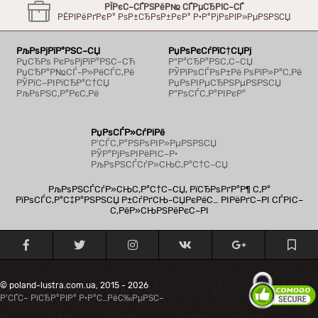
РЇРєС–СЃРЅРёР№ СЃРµСЂРІС–СЃ
РЁРІРёРґРєР° РѕР±СЂРѕР±РєР° Р·Р°РјРѕРІР»РµРЅРЅСЏ
РљРѕРјРїР°РЅС–СЏ
РџРѕРєСѓРїС†СЏРј
РџСЂРѕ РєРѕРјРїР°РЅС–СЋ
Р“Р°СЂР°РЅС‚С–СЏ
РџСЂР°Р№СЃ-Р»РёСЃС‚Рё
РЎРїРѕСЃРѕР±Рё РѕРїР»Р°С‚Рё
РЎРїС–РІРїСЂР°С†СЏ
РџРѕРІРµСЂРЅРµРЅРЅСЏ
РљРѕРЅС‚Р°РєС‚Рё
Р”РѕСЃС‚Р°РІРєР°
РџРѕСЃР»СѓРіРё
Р’СЃС‚Р°РЅРѕРІР»РµРЅРЅСЏ
РЎР°РјРѕРІРёРІС–Р·
РљРѕРЅСЃСѓР»СЊС‚Р°С†С–СЏ
РљРѕРЅСЃСѓР»СЊС‚Р°С†С–СЏ, РїСЂРѕРґР°Р¶ С‚Р°
РїРѕСЃС‚Р°С‡Р°РЅРЅСЏ Р±СѓРґСЊ-СЏРєРёС… РІРёРґС–РІ СЃРІС–
С‚РёР»СЊРЅРёРєС–РІ
© poland-lustra.com.ua, 2015 - 2026
Р’СЃС– РїСЂР°РІР° Р·Р°С…РёС‰РµРЅС–