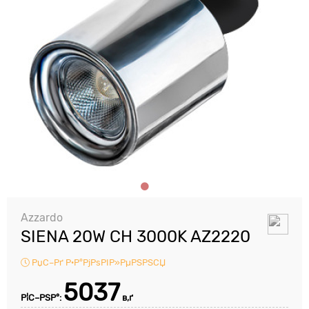
Azzardo
SIENA 20W CH 3000K AZ2220
РџС–Рґ Р·Р°РјРѕРІР»РµРЅРЅСЏ
5037
Р¦С–РЅР°:
в‚ґ