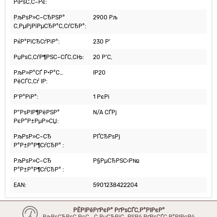
РїРѕС‚С–Рє:
РљРѕР»С–СЂРЅР°
2900 Рљ
С‚РµРјРїРµСЂР°С‚СѓСЂР°:
РќР°РїСЂСѓРіР°:
230 Р’
РџРѕС‚СѓР¶РЅС–СЃС‚СЊ:
20 Р’С‚
РљР»Р°СЃ Р·Р°С…
IP20
РёСЃС‚Сѓ IP:
Р’Р°РіР°:
1 РєРі
Р”РѕРІР¶РёРЅР°
N/A СЃРј
РєР°Р±РµР»СЏ:
РљРѕР»С–СЂ
РҐСЂРѕРј
Р°Р±Р°Р¶СѓСЂР° :
РљРѕР»С–СЂ
Р§РµСЂРЅС‹Р№
Р°Р±Р°Р¶СѓСЂР° :
EAN:
5901238422204
РЁРІРёРґРєР° РґРѕСЃС‚Р°РІРєР°