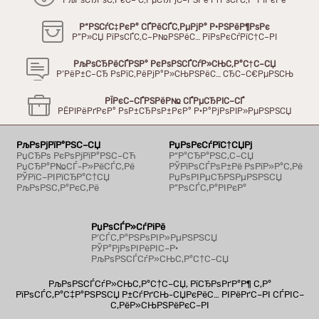
РљРѕСЂРѕС‚РєС– С‚РµСЂРјС–РЅРё РґРѕСЃС‚Р°РІРєРё
Р“РЅСѓС‡РєР° СЃРёСЃС‚РµРјР° Р·РЅРёР¶РѕРє
Р”Р»СЏ РїРѕСЃС‚С–Р№РЅРёС… РїРѕРєСѓРїС†С–РІ
РљРѕСЂРёСЃРЅР° РєРѕРЅСЃСѓР»СЊС‚Р°С†С–СЏ
Р’РёР±С–СЂ РѕРїС‚РёРјР°Р»СЊРЅРёС… СЂС–С€РµРЅСЊ
РЇРєС–СЃРЅРёР№ СЃРµСЂРІС–СЃ
РЁРІРёРґРєР° РѕР±СЂРѕР±РєР° Р·Р°РјРѕРІР»РµРЅРЅСЏ
РљРѕРјРїР°РЅС–СЏ
РџРѕРєСѓРїС†СЏРј
РџСЂРѕ РєРѕРјРїР°РЅС–СЋ
Р“Р°СЂР°РЅС‚С–СЏ
РџСЂР°Р№СЃ-Р»РёСЃС‚Рё
РЎРїРѕСЃРѕР±Рё РѕРїР»Р°С‚Рё
РЎРїС–РІРїСЂР°С†СЏ
РџРѕРІРµСЂРЅРµРЅРЅСЏ
РљРѕРЅС‚Р°РєС‚Рё
Р”РѕСЃС‚Р°РІРєР°
РџРѕСЃР»СѓРіРё
Р’СЃС‚Р°РЅРѕРІР»РµРЅРЅСЏ
РЎР°РјРѕРІРёРІС–Р·
РљРѕРЅСЃСѓР»СЊС‚Р°С†С–СЏ
РљРѕРЅСЃСѓР»СЊС‚Р°С†С–СЏ, РїСЂРѕРґР°Р¶ С‚Р°
РїРѕСЃС‚Р°С‡Р°РЅРЅСЏ Р±СѓРґСЊ-СЏРєРёС… РІРёРґС–РІ СЃРІС–
С‚РёР»СЊРЅРёРєС–РІ