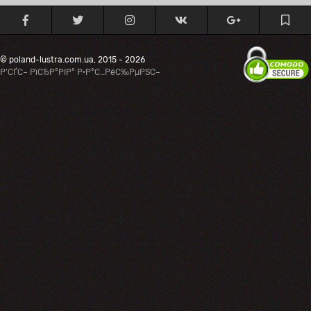
© poland-lustra.com.ua, 2015 - 2026
Р’СЃС– РїСЂР°РІР° Р·Р°С…РёС‰РµРЅС–