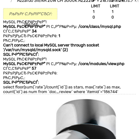
Azzardo SIENA 20W CH 3000K AZ2220
`IP`='216.73.217.179'
`IP`='216.73.217.1
+CLA
LIMIT
LIMIT
0
1
1
РљРѕРґ С‚РѕРІР°СЂСѓ:
0
0
MySQL РћС€РёР±РєР°!
186744
MySQL РѕС€РёР±РєР°
РІ С„Р°Р№Р»Рµ:
/core/class/mysql.php
СЃС‚СЂРѕРєР°
34
РќРѕРјРµСЂ РѕС€РёР±РєРё:
1
РћС‚РІРµС‚:
Can't connect to local MySQL server through socket
'/var/run/mysqld/mysqld.sock' (2)
SQL Р·Р°РїСЂРѕСЃ:
MySQL РћС€РёР±РєР°!
MySQL РѕС€РёР±РєР°
РІ С„Р°Р№Р»Рµ:
/core/modules/view.php
СЃС‚СЂРѕРєР°
57
РќРѕРјРµСЂ РѕС€РёР±РєРё:
РћС‚РІРµС‚:
SQL Р·Р°РїСЂРѕСЃ:
select floor(sum(`rate`)/count(`id`)) as stars, max(`rate`) as max,
count(`id`) as num from `doc_review` where `itemid`='186744'