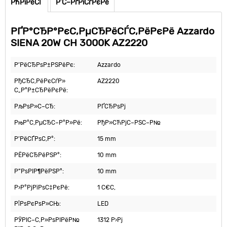
РћРїРёСЃ
Р’С–РґРіСѓРєРё
РҐР°СЂР°РєС‚РµСЂРёСЃС‚РёРєРё Azzardo
SIENA 20W CH 3000K AZ2220
Р’РёСЂРѕР±РЅРёРє:
Azzardo
РђСЂС‚РёРєСѓР»
AZ2220
С„Р°Р±СЂРёРєРё:
РљРѕР»С–СЂ:
РҐСЂРѕРј
РњР°С‚РµСЂС–Р°Р»Рё:
РђР»СЋРјС–РЅС–Р№
Р’РёСЃРѕС‚Р°:
15 mm
РЁРёСЂРёРЅР°:
10 mm
Р”РѕРІР¶РёРЅР°:
10 mm
Р›Р°РјРїРѕС‡РєРё:
1 С€С‚
Р¦РѕРєРѕР»СЊ:
LED
РЎРІС–С‚Р»РѕРІРёР№
1312 Р›Рј