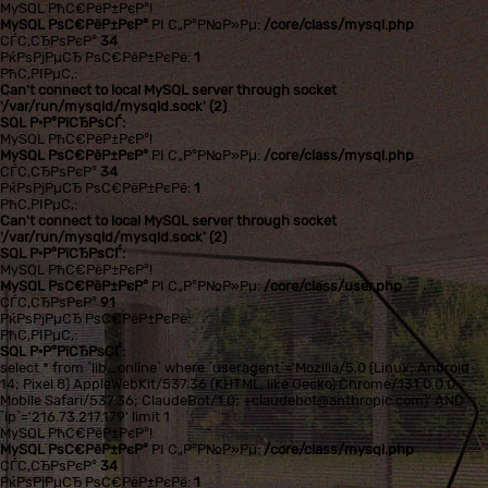
MySQL РћС€РёР±РєР°!
MySQL РѕС€РёР±РєР°
РІ С„Р°Р№Р»Рµ:
/core/class/mysql.php
СЃС‚СЂРѕРєР°
34
РќРѕРјРµСЂ РѕС€РёР±РєРё:
1
РћС‚РІРµС‚:
Can't connect to local MySQL server through socket
'/var/run/mysqld/mysqld.sock' (2)
SQL Р·Р°РїСЂРѕСЃ:
MySQL РћС€РёР±РєР°!
MySQL РѕС€РёР±РєР°
РІ С„Р°Р№Р»Рµ:
/core/class/mysql.php
СЃС‚СЂРѕРєР°
34
РќРѕРјРµСЂ РѕС€РёР±РєРё:
1
РћС‚РІРµС‚:
Can't connect to local MySQL server through socket
'/var/run/mysqld/mysqld.sock' (2)
SQL Р·Р°РїСЂРѕСЃ:
MySQL РћС€РёР±РєР°!
MySQL РѕС€РёР±РєР°
РІ С„Р°Р№Р»Рµ:
/core/class/user.php
СЃС‚СЂРѕРєР°
91
РќРѕРјРµСЂ РѕС€РёР±РєРё:
РћС‚РІРµС‚:
SQL Р·Р°РїСЂРѕСЃ:
select * from `lib_online` where `useragent`='Mozilla/5.0 (Linux; Android
14; Pixel 8) AppleWebKit/537.36 (KHTML, like Gecko) Chrome/131.0.0.0
Mobile Safari/537.36; ClaudeBot/1.0; +claudebot@anthropic.com)' AND
`ip`='216.73.217.179' limit 1
MySQL РћС€РёР±РєР°!
MySQL РѕС€РёР±РєР°
РІ С„Р°Р№Р»Рµ:
/core/class/mysql.php
СЃС‚СЂРѕРєР°
34
РќРѕРјРµСЂ РѕС€РёР±РєРё:
1