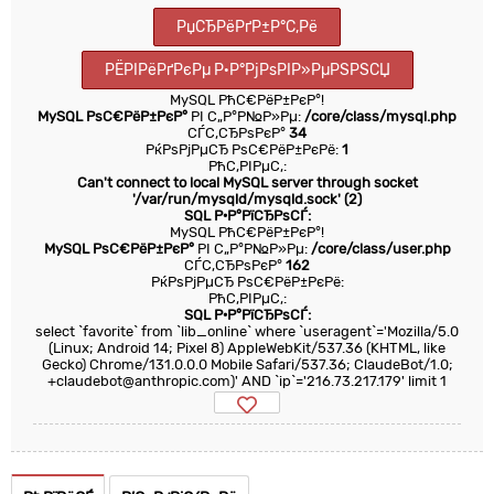
РџСЂРёРґР±Р°С‚Рё
РЁРІРёРґРєРµ Р·Р°РјРѕРІР»РµРЅРЅСЏ
MySQL РћС€РёР±РєР°!
MySQL РѕС€РёР±РєР°
РІ С„Р°Р№Р»Рµ:
/core/class/mysql.php
СЃС‚СЂРѕРєР°
34
РќРѕРјРµСЂ РѕС€РёР±РєРё:
1
РћС‚РІРµС‚:
Can't connect to local MySQL server through socket
'/var/run/mysqld/mysqld.sock' (2)
SQL Р·Р°РїСЂРѕСЃ:
MySQL РћС€РёР±РєР°!
MySQL РѕС€РёР±РєР°
РІ С„Р°Р№Р»Рµ:
/core/class/user.php
СЃС‚СЂРѕРєР°
162
РќРѕРјРµСЂ РѕС€РёР±РєРё:
РћС‚РІРµС‚:
SQL Р·Р°РїСЂРѕСЃ:
select `favorite` from `lib_online` where `useragent`='Mozilla/5.0
(Linux; Android 14; Pixel 8) AppleWebKit/537.36 (KHTML, like
Gecko) Chrome/131.0.0.0 Mobile Safari/537.36; ClaudeBot/1.0;
+claudebot@anthropic.com)' AND `ip`='216.73.217.179' limit 1