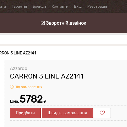
лата
Гарантія
Бренди
Контакти
Вхід
Реєстрація
Зворотній дзвінок
RRON 3 LINE AZ2141
Azzardo
CARRON 3 LINE AZ2141
Під замовлення
5782
Ціна:
₴
Придбати
Швидке замовлення