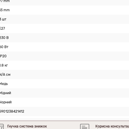
77 mm
13 mm
3 шт
E27
230 В
60 Вт
IP20
1.8 кг
N/A см
Медь
Мідний
Чорний
5901238421412
Гнучка система знижок
Корисна консульта