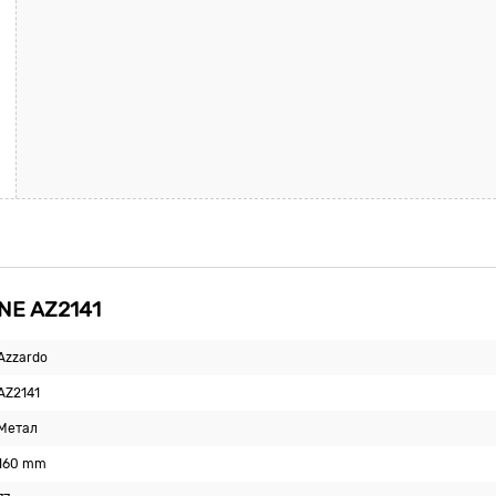
NE AZ2141
Azzardo
AZ2141
Метал
160 mm