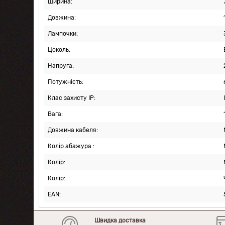
Ширина:
Довжина:
Лампочки:
Цоколь:
Напруга:
Потужність:
Клас захисту IP:
Вага:
Довжина кабеля:
Колір абажура :
Колір:
Колір:
EAN:
Швидка доставка