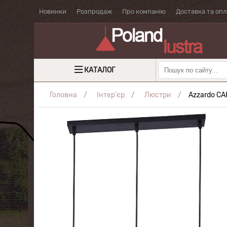
Новинки
Розпродаж
Про компанію
Доставка та оп
КАТАЛОГ
Головна
Інтер'єр
Люстри
Azzardo CA