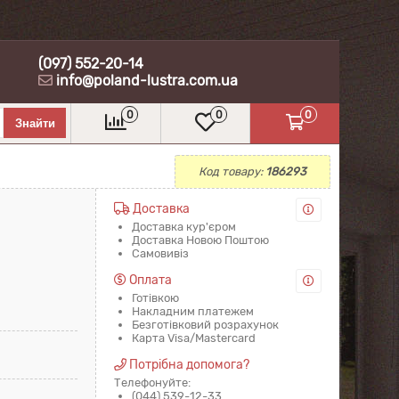
(097) 552-20-14
info@poland-lustra.com.ua
0
0
0
Код товару:
186293
Доставка
Доставка кур'єром
Доставка Новою Поштою
Самовивіз
Оплата
Готівкою
Накладним платежем
Безготівковий розрахунок
Карта Visa/Mastercard
Потрібна допомога?
Телефонуйте:
(044) 539-12-33