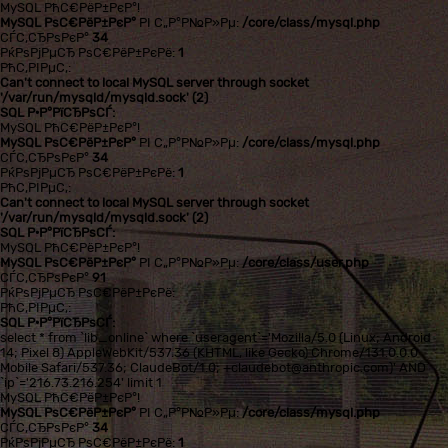
MySQL РћС€РёР±РєР°!
MySQL РѕС€РёР±РєР°
РІ С„Р°Р№Р»Рµ:
/core/class/mysql.php
СЃС‚СЂРѕРєР°
34
РќРѕРјРµСЂ РѕС€РёР±РєРё:
1
РћС‚РІРµС‚:
Can't connect to local MySQL server through socket
'/var/run/mysqld/mysqld.sock' (2)
SQL Р·Р°РїСЂРѕСЃ:
MySQL РћС€РёР±РєР°!
MySQL РѕС€РёР±РєР°
РІ С„Р°Р№Р»Рµ:
/core/class/mysql.php
СЃС‚СЂРѕРєР°
34
РќРѕРјРµСЂ РѕС€РёР±РєРё:
1
РћС‚РІРµС‚:
Can't connect to local MySQL server through socket
'/var/run/mysqld/mysqld.sock' (2)
SQL Р·Р°РїСЂРѕСЃ:
MySQL РћС€РёР±РєР°!
MySQL РѕС€РёР±РєР°
РІ С„Р°Р№Р»Рµ:
/core/class/user.php
СЃС‚СЂРѕРєР°
91
РќРѕРјРµСЂ РѕС€РёР±РєРё:
РћС‚РІРµС‚:
SQL Р·Р°РїСЂРѕСЃ:
select * from `lib_online` where `useragent`='Mozilla/5.0 (Linux; Android
14; Pixel 8) AppleWebKit/537.36 (KHTML, like Gecko) Chrome/131.0.0.0
Mobile Safari/537.36; ClaudeBot/1.0; +claudebot@anthropic.com)' AND
`ip`='216.73.216.254' limit 1
MySQL РћС€РёР±РєР°!
MySQL РѕС€РёР±РєР°
РІ С„Р°Р№Р»Рµ:
/core/class/mysql.php
СЃС‚СЂРѕРєР°
34
РќРѕРјРµСЂ РѕС€РёР±РєРё:
1