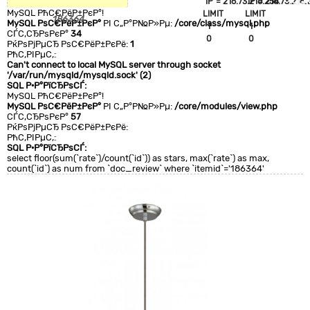
`IP`='216.73.216.254'
`IP`='216.73.216.
+CLA
MySQL РћС€РёР±РєР°!
LIMIT
LIMIT
0
186364
MySQL РѕС€РёР±РєР°
РІ С„Р°Р№Р»Рµ:
/core/class/mysql.php
1
1
СЃС‚СЂРѕРєР°
34
0
0
РќРѕРјРµСЂ РѕС€РёР±РєРё:
1
РћС‚РІРµС‚:
Can't connect to local MySQL server through socket
'/var/run/mysqld/mysqld.sock' (2)
SQL Р·Р°РїСЂРѕСЃ:
MySQL РћС€РёР±РєР°!
MySQL РѕС€РёР±РєР°
РІ С„Р°Р№Р»Рµ:
/core/modules/view.php
СЃС‚СЂРѕРєР°
57
РќРѕРјРµСЂ РѕС€РёР±РєРё:
РћС‚РІРµС‚:
SQL Р·Р°РїСЂРѕСЃ:
select floor(sum(`rate`)/count(`id`)) as stars, max(`rate`) as max,
count(`id`) as num from `doc_review` where `itemid`='186364'