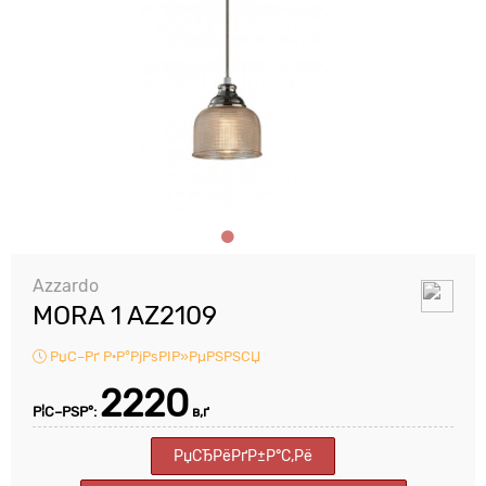
Azzardo
MORA 1 AZ2109
РџС–Рґ Р·Р°РјРѕРІР»РµРЅРЅСЏ
2220
Р¦С–РЅР°:
в‚ґ
РџСЂРёРґР±Р°С‚Рё