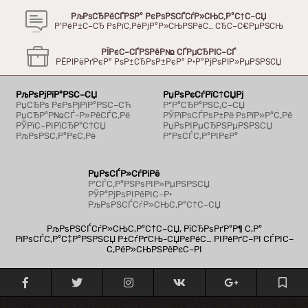
РљРѕСЂРёСЃРЅР° РєРѕРЅСЃСѓР»СЊС‚Р°С†С–СЏ
Р’РёР±С–СЂ РѕРїС‚РёРјР°Р»СЊРЅРёС… СЂС–С€РµРЅСЊ
РЇРєС–СЃРЅРёР№ СЃРµСЂРІС–СЃ
РЁРІРёРґРєР° РѕР±СЂРѕР±РєР° Р·Р°РјРѕРІР»РµРЅРЅСЏ
РљРѕРјРїР°РЅС–СЏ
РџРѕРєСѓРїС†СЏРј
РџСЂРѕ РєРѕРјРїР°РЅС–СЋ
Р“Р°СЂР°РЅС‚С–СЏ
РџСЂР°Р№СЃ-Р»РёСЃС‚Рё
РЎРїРѕСЃРѕР±Рё РѕРїР»Р°С‚Рё
РЎРїС–РІРїСЂР°С†СЏ
РџРѕРІРµСЂРЅРµРЅРЅСЏ
РљРѕРЅС‚Р°РєС‚Рё
Р”РѕСЃС‚Р°РІРєР°
РџРѕСЃР»СѓРіРё
Р’СЃС‚Р°РЅРѕРІР»РµРЅРЅСЏ
РЎР°РјРѕРІРёРІС–Р·
РљРѕРЅСЃСѓР»СЊС‚Р°С†С–СЏ
РљРѕРЅСЃСѓР»СЊС‚Р°С†С–СЏ, РїСЂРѕРґР°Р¶ С‚Р°
РїРѕСЃС‚Р°С‡Р°РЅРЅСЏ Р±СѓРґСЊ-СЏРєРёС… РІРёРґС–РІ СЃРІС–
С‚РёР»СЊРЅРёРєС–РІ