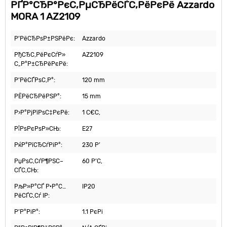
РҐР°СЂР°РєС‚РµСЂРёСЃС‚РёРєРё Azzardo
MORA 1 AZ2109
Р’РёСЂРѕР±РЅРёРє:
Azzardo
РђСЂС‚РёРєСѓР»
AZ2109
С„Р°Р±СЂРёРєРё:
Р’РёСЃРѕС‚Р°:
120 mm
РЁРёСЂРёРЅР°:
15 mm
Р›Р°РјРїРѕС‡РєРё:
1 С€С‚
Р¦РѕРєРѕР»СЊ:
E27
РќР°РїСЂСѓРіР°:
230 Р’
РџРѕС‚СѓР¶РЅС–
60 Р’С‚
СЃС‚СЊ:
РљР»Р°СЃ Р·Р°С…
IP20
РёСЃС‚Сѓ IP:
Р’Р°РіР°:
1.1 РєРі