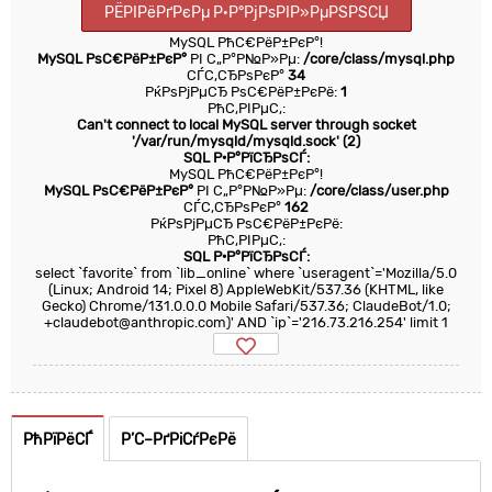
РЁРІРёРґРєРµ Р·Р°РјРѕРІР»РµРЅРЅСЏ
MySQL РћС€РёР±РєР°!
MySQL РѕС€РёР±РєР°
РІ С„Р°Р№Р»Рµ:
/core/class/mysql.php
СЃС‚СЂРѕРєР°
34
РќРѕРјРµСЂ РѕС€РёР±РєРё:
1
РћС‚РІРµС‚:
Can't connect to local MySQL server through socket
'/var/run/mysqld/mysqld.sock' (2)
SQL Р·Р°РїСЂРѕСЃ:
MySQL РћС€РёР±РєР°!
MySQL РѕС€РёР±РєР°
РІ С„Р°Р№Р»Рµ:
/core/class/user.php
СЃС‚СЂРѕРєР°
162
РќРѕРјРµСЂ РѕС€РёР±РєРё:
РћС‚РІРµС‚:
SQL Р·Р°РїСЂРѕСЃ:
select `favorite` from `lib_online` where `useragent`='Mozilla/5.0
(Linux; Android 14; Pixel 8) AppleWebKit/537.36 (KHTML, like
Gecko) Chrome/131.0.0.0 Mobile Safari/537.36; ClaudeBot/1.0;
+claudebot@anthropic.com)' AND `ip`='216.73.216.254' limit 1
РћРїРёСЃ
Р’С–РґРіСѓРєРё