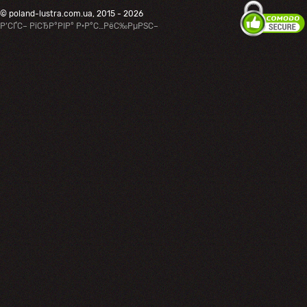
© poland-lustra.com.ua, 2015 - 2026
Р’СЃС– РїСЂР°РІР° Р·Р°С…РёС‰РµРЅС–