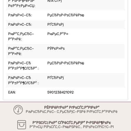
Р”РѕРІР¶РёРЅР°
N/A СЃРј
РєР°Р±РµР»СЏ:
РљРѕР»С–СЂ:
РџСЂРѕР·РѕСЂРёР№
РљРѕР»С–СЂ:
РҐСЂРѕРј
РњР°С‚РµСЂС–
РњРµС‚Р°Р»
Р°Р»Рё:
РњР°С‚РµСЂС–
РЎРєР»Рѕ
Р°Р»Рё:
РљРѕР»С–СЂ
РџСЂРѕР·РѕСЂРёР№
Р°Р±Р°Р¶СѓСЂР° :
РљРѕР»С–СЂ
РҐСЂРѕРј
Р°Р±Р°Р¶СѓСЂР° :
EAN:
5901238421092
РЁРІРёРґРєР° РґРѕСЃС‚Р°РІРєР°
РљРѕСЂРѕС‚РєС– С‚РµСЂРјС–РЅРё РґРѕСЃС‚Р°РІРєРё
Р“РЅСѓС‡РєР° СЃРёСЃС‚РµРјР° Р·РЅРёР¶РѕРє
Р”Р»СЏ РїРѕСЃС‚С–Р№РЅРёС… РїРѕРєСѓРїС†С–РІ