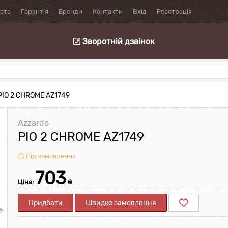
лата
Гарантія
Бренди
Контакти
Вхід
Реєстрація
Зворотній дзвінок
PIO 2 CHROME AZ1749
Azzardo
PIO 2 CHROME AZ1749
Під замовлення
703
Ціна:
₴
Придбати
Швидке замовлення