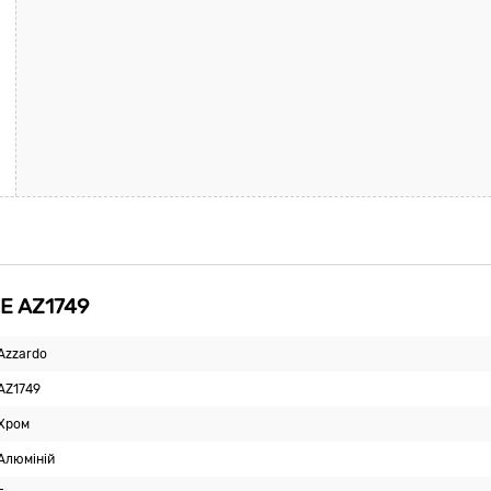
E AZ1749
Azzardo
AZ1749
Хром
Алюміній