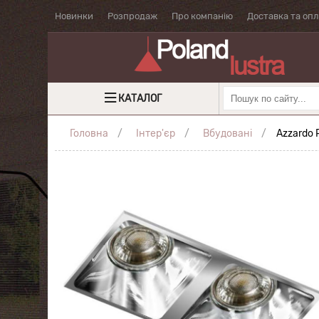
Новинки
Розпродаж
Про компанію
Доставка та оп
КАТАЛОГ
Головна
Інтер'єр
Вбудовані
Azzardo 