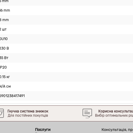
5 mm
16 mm
8 mm
2 шт
GU10
230 В
35 Вт
IP20
0.15 кг
N/A см
5901238417491
Гнучка система знижок
Корисна консульта
Для постійних покупців
Вибір оптимальних рі
Послуги
Консультація, пр