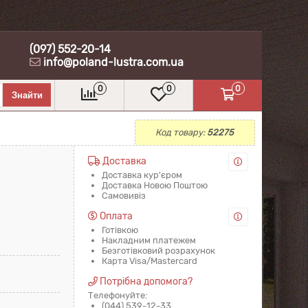
(097) 552-20-14
info@poland-lustra.com.ua
0
0
0
Код товару:
52275
Доставка
Доставка кур'єром
Доставка Новою Поштою
Самовивіз
Оплата
Готівкою
Накладним платежем
Безготівковий розрахунок
Карта Visa/Mastercard
Потрібна допомога?
Телефонуйте:
(044) 539-12-33