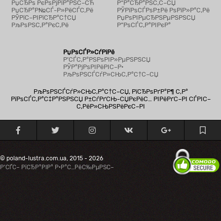
РџСЂРѕ РєРѕРјРїР°РЅС–СЋ
Р“Р°СЂР°РЅС‚С–СЏ
РџСЂР°Р№СЃ-Р»РёСЃС‚Рё
РЎРїРѕСЃРѕР±Рё РѕРїР»Р°С‚Рё
РЎРїС–РІРїСЂР°С†СЏ
РџРѕРІРµСЂРЅРµРЅРЅСЏ
РљРѕРЅС‚Р°РєС‚Рё
Р”РѕСЃС‚Р°РІРєР°
РџРѕСЃР»СѓРіРё
Р’СЃС‚Р°РЅРѕРІР»РµРЅРЅСЏ
РЎР°РјРѕРІРёРІС–Р·
РљРѕРЅСЃСѓР»СЊС‚Р°С†С–СЏ
РљРѕРЅСЃСѓР»СЊС‚Р°С†С–СЏ, РїСЂРѕРґР°Р¶ С‚Р°
РїРѕСЃС‚Р°С‡Р°РЅРЅСЏ Р±СѓРґСЊ-СЏРєРёС… РІРёРґС–РІ СЃРІС–
С‚РёР»СЊРЅРёРєС–РІ
© poland-lustra.com.ua, 2015 - 2026
Р’СЃС– РїСЂР°РІР° Р·Р°С…РёС‰РµРЅС–