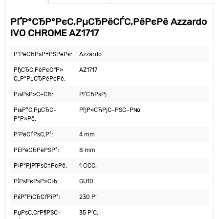
РҐР°СЂР°РєС‚РµСЂРёСЃС‚РёРєРё Azzardo
IVO CHROME AZ1717
Р’РёСЂРѕР±РЅРёРє:
Azzardo
РђСЂС‚РёРєСѓР»
AZ1717
С„Р°Р±СЂРёРєРё:
РљРѕР»С–СЂ:
РҐСЂРѕРј
РњР°С‚РµСЂС–
РђР»СЋРјС–РЅС–Р№
Р°Р»Рё:
Р’РёСЃРѕС‚Р°:
4 mm
РЁРёСЂРёРЅР°:
8 mm
Р›Р°РјРїРѕС‡РєРё:
1 С€С‚
Р¦РѕРєРѕР»СЊ:
GU10
РќР°РїСЂСѓРіР°:
230 Р’
РџРѕС‚СѓР¶РЅС–
35 Р’С‚