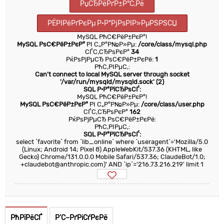
РџСЂРёРґР±Р°С‚Рё
РЁРІРёРґРєРµ Р·Р°РјРѕРІР»РµРЅРЅСЏ
MySQL РћС€РёР±РєР°!
MySQL РѕС€РёР±РєР°
РІ С„Р°Р№Р»Рµ:
/core/class/mysql.php
СЃС‚СЂРѕРєР°
34
РќРѕРјРµСЂ РѕС€РёР±РєРё:
1
РћС‚РІРµС‚:
Can't connect to local MySQL server through socket
'/var/run/mysqld/mysqld.sock' (2)
SQL Р·Р°РїСЂРѕСЃ:
MySQL РћС€РёР±РєР°!
MySQL РѕС€РёР±РєР°
РІ С„Р°Р№Р»Рµ:
/core/class/user.php
СЃС‚СЂРѕРєР°
162
РќРѕРјРµСЂ РѕС€РёР±РєРё:
РћС‚РІРµС‚:
SQL Р·Р°РїСЂРѕСЃ:
select `favorite` from `lib_online` where `useragent`='Mozilla/5.0
(Linux; Android 14; Pixel 8) AppleWebKit/537.36 (KHTML, like
Gecko) Chrome/131.0.0.0 Mobile Safari/537.36; ClaudeBot/1.0;
+claudebot@anthropic.com)' AND `ip`='216.73.216.219' limit 1
РћРїРёСЃ
Р’С–РґРіСѓРєРё