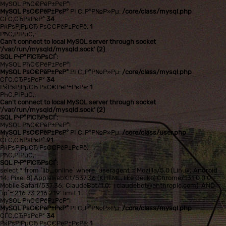
MySQL РћС€РёР±РєР°!
MySQL РѕС€РёР±РєР°
РІ С„Р°Р№Р»Рµ:
/core/class/mysql.php
СЃС‚СЂРѕРєР°
34
РќРѕРјРµСЂ РѕС€РёР±РєРё:
1
РћС‚РІРµС‚:
Can't connect to local MySQL server through socket
'/var/run/mysqld/mysqld.sock' (2)
SQL Р·Р°РїСЂРѕСЃ:
MySQL РћС€РёР±РєР°!
MySQL РѕС€РёР±РєР°
РІ С„Р°Р№Р»Рµ:
/core/class/mysql.php
СЃС‚СЂРѕРєР°
34
РќРѕРјРµСЂ РѕС€РёР±РєРё:
1
РћС‚РІРµС‚:
Can't connect to local MySQL server through socket
'/var/run/mysqld/mysqld.sock' (2)
SQL Р·Р°РїСЂРѕСЃ:
MySQL РћС€РёР±РєР°!
MySQL РѕС€РёР±РєР°
РІ С„Р°Р№Р»Рµ:
/core/class/user.php
СЃС‚СЂРѕРєР°
91
РќРѕРјРµСЂ РѕС€РёР±РєРё:
РћС‚РІРµС‚:
SQL Р·Р°РїСЂРѕСЃ:
select * from `lib_online` where `useragent`='Mozilla/5.0 (Linux; Android
14; Pixel 8) AppleWebKit/537.36 (KHTML, like Gecko) Chrome/131.0.0.0
Mobile Safari/537.36; ClaudeBot/1.0; +claudebot@anthropic.com)' AND
`ip`='216.73.216.219' limit 1
MySQL РћС€РёР±РєР°!
MySQL РѕС€РёР±РєР°
РІ С„Р°Р№Р»Рµ:
/core/class/mysql.php
СЃС‚СЂРѕРєР°
34
РќРѕРјРµСЂ РѕС€РёР±РєРё:
1