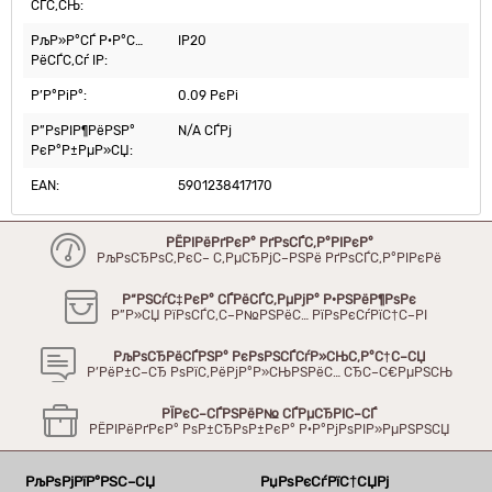
СЃС‚СЊ:
РљР»Р°СЃ Р·Р°С…
IP20
РёСЃС‚Сѓ IP:
Р’Р°РіР°:
0.09 РєРі
Р”РѕРІР¶РёРЅР°
N/A СЃРј
РєР°Р±РµР»СЏ:
EAN:
5901238417170
РЁРІРёРґРєР° РґРѕСЃС‚Р°РІРєР°
РљРѕСЂРѕС‚РєС– С‚РµСЂРјС–РЅРё РґРѕСЃС‚Р°РІРєРё
Р“РЅСѓС‡РєР° СЃРёСЃС‚РµРјР° Р·РЅРёР¶РѕРє
Р”Р»СЏ РїРѕСЃС‚С–Р№РЅРёС… РїРѕРєСѓРїС†С–РІ
РљРѕСЂРёСЃРЅР° РєРѕРЅСЃСѓР»СЊС‚Р°С†С–СЏ
Р’РёР±С–СЂ РѕРїС‚РёРјР°Р»СЊРЅРёС… СЂС–С€РµРЅСЊ
РЇРєС–СЃРЅРёР№ СЃРµСЂРІС–СЃ
РЁРІРёРґРєР° РѕР±СЂРѕР±РєР° Р·Р°РјРѕРІР»РµРЅРЅСЏ
РљРѕРјРїР°РЅС–СЏ
РџРѕРєСѓРїС†СЏРј