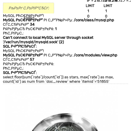
`IP`='216.73.216.219'
`IP`='216.73.216.
+CLA
LIMIT
LIMIT
0
РљРѕРґ С‚РѕРІР°СЂСѓ:
1
1
MySQL РћС€РёР±РєР°!
0
0
51855
MySQL РѕС€РёР±РєР°
РІ С„Р°Р№Р»Рµ:
/core/class/mysql.php
СЃС‚СЂРѕРєР°
34
РќРѕРјРµСЂ РѕС€РёР±РєРё:
1
РћС‚РІРµС‚:
Can't connect to local MySQL server through socket
'/var/run/mysqld/mysqld.sock' (2)
SQL Р·Р°РїСЂРѕСЃ:
MySQL РћС€РёР±РєР°!
MySQL РѕС€РёР±РєР°
РІ С„Р°Р№Р»Рµ:
/core/modules/view.php
СЃС‚СЂРѕРєР°
57
РќРѕРјРµСЂ РѕС€РёР±РєРё:
РћС‚РІРµС‚:
SQL Р·Р°РїСЂРѕСЃ:
select floor(sum(`rate`)/count(`id`)) as stars, max(`rate`) as max,
count(`id`) as num from `doc_review` where `itemid`='51855'