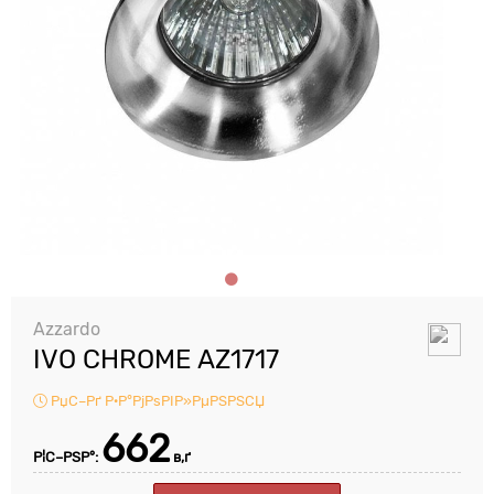
Azzardo
IVO CHROME AZ1717
РџС–Рґ Р·Р°РјРѕРІР»РµРЅРЅСЏ
662
Р¦С–РЅР°:
в‚ґ