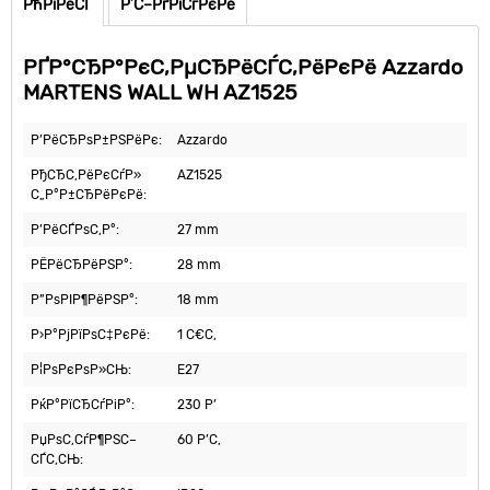
РћРїРёСЃ
Р’С–РґРіСѓРєРё
РҐР°СЂР°РєС‚РµСЂРёСЃС‚РёРєРё Azzardo
MARTENS WALL WH AZ1525
Р’РёСЂРѕР±РЅРёРє:
Azzardo
РђСЂС‚РёРєСѓР»
AZ1525
С„Р°Р±СЂРёРєРё:
Р’РёСЃРѕС‚Р°:
27 mm
РЁРёСЂРёРЅР°:
28 mm
Р”РѕРІР¶РёРЅР°:
18 mm
Р›Р°РјРїРѕС‡РєРё:
1 С€С‚
Р¦РѕРєРѕР»СЊ:
E27
РќР°РїСЂСѓРіР°:
230 Р’
РџРѕС‚СѓР¶РЅС–
60 Р’С‚
СЃС‚СЊ: