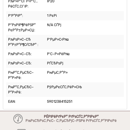
РљР»Р°СЃ Р·Р°С…
IP20
РёСЃС‚Сѓ IP:
Р’Р°РіР°:
1 РєРі
Р”РѕРІР¶РёРЅР°
N/A СЃРј
РєР°Р±РµР»СЏ:
РљРѕР»С–СЂ
Р‘РµР»С‹Р№
Р°Р±Р°Р¶СѓСЂР° :
РљРѕР»С–СЂ:
Р‘С–Р»РёР№
РљРѕР»С–СЂ:
РҐСЂРѕРј
РњР°С‚РµСЂС–
РњРµС‚Р°Р»
Р°Р»Рё:
РњР°С‚РµСЂС–
РўРµРєСЃС‚РёР»СЊ
Р°Р»Рё:
EAN:
5901238415251
РЁРІРёРґРєР° РґРѕСЃС‚Р°РІРєР°
РљРѕСЂРѕС‚РєС– С‚РµСЂРјС–РЅРё РґРѕСЃС‚Р°РІРєРё