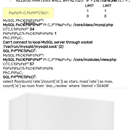
Azzardo MARTENS WALL WH AZ1525
`IP`='216.73.216.241'
`IP`='216.73.216.
+CLA
LIMIT
LIMIT
0
1
1
РљРѕРґ С‚РѕРІР°СЂСѓ:
0
0
MySQL РћС€РёР±РєР°!
35408
MySQL РѕС€РёР±РєР°
РІ С„Р°Р№Р»Рµ:
/core/class/mysql.php
СЃС‚СЂРѕРєР°
34
РќРѕРјРµСЂ РѕС€РёР±РєРё:
1
РћС‚РІРµС‚:
Can't connect to local MySQL server through socket
'/var/run/mysqld/mysqld.sock' (2)
SQL Р·Р°РїСЂРѕСЃ:
MySQL РћС€РёР±РєР°!
MySQL РѕС€РёР±РєР°
РІ С„Р°Р№Р»Рµ:
/core/modules/view.php
СЃС‚СЂРѕРєР°
57
РќРѕРјРµСЂ РѕС€РёР±РєРё:
РћС‚РІРµС‚:
SQL Р·Р°РїСЂРѕСЃ:
select floor(sum(`rate`)/count(`id`)) as stars, max(`rate`) as max,
count(`id`) as num from `doc_review` where `itemid`='35408'