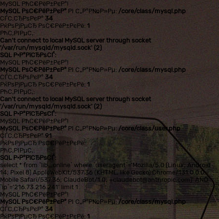
MySQL РћС€РёР±РєР°!
MySQL РѕС€РёР±РєР°
РІ С„Р°Р№Р»Рµ:
/core/class/mysql.php
СЃС‚СЂРѕРєР°
34
РќРѕРјРµСЂ РѕС€РёР±РєРё:
1
РћС‚РІРµС‚:
Can't connect to local MySQL server through socket
'/var/run/mysqld/mysqld.sock' (2)
SQL Р·Р°РїСЂРѕСЃ:
MySQL РћС€РёР±РєР°!
MySQL РѕС€РёР±РєР°
РІ С„Р°Р№Р»Рµ:
/core/class/mysql.php
СЃС‚СЂРѕРєР°
34
РќРѕРјРµСЂ РѕС€РёР±РєРё:
1
РћС‚РІРµС‚:
Can't connect to local MySQL server through socket
'/var/run/mysqld/mysqld.sock' (2)
SQL Р·Р°РїСЂРѕСЃ:
MySQL РћС€РёР±РєР°!
MySQL РѕС€РёР±РєР°
РІ С„Р°Р№Р»Рµ:
/core/class/user.php
СЃС‚СЂРѕРєР°
91
РќРѕРјРµСЂ РѕС€РёР±РєРё:
РћС‚РІРµС‚:
SQL Р·Р°РїСЂРѕСЃ:
select * from `lib_online` where `useragent`='Mozilla/5.0 (Linux; Android
14; Pixel 8) AppleWebKit/537.36 (KHTML, like Gecko) Chrome/131.0.0.0
Mobile Safari/537.36; ClaudeBot/1.0; +claudebot@anthropic.com)' AND
`ip`='216.73.216.241' limit 1
MySQL РћС€РёР±РєР°!
MySQL РѕС€РёР±РєР°
РІ С„Р°Р№Р»Рµ:
/core/class/mysql.php
СЃС‚СЂРѕРєР°
34
РќРѕРјРµСЂ РѕС€РёР±РєРё:
1