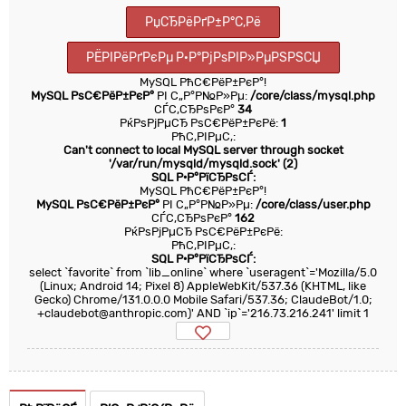
РџСЂРёРґР±Р°С‚Рё
РЁРІРёРґРєРµ Р·Р°РјРѕРІР»РµРЅРЅСЏ
MySQL РћС€РёР±РєР°!
MySQL РѕС€РёР±РєР°
РІ С„Р°Р№Р»Рµ:
/core/class/mysql.php
СЃС‚СЂРѕРєР°
34
РќРѕРјРµСЂ РѕС€РёР±РєРё:
1
РћС‚РІРµС‚:
Can't connect to local MySQL server through socket
'/var/run/mysqld/mysqld.sock' (2)
SQL Р·Р°РїСЂРѕСЃ:
MySQL РћС€РёР±РєР°!
MySQL РѕС€РёР±РєР°
РІ С„Р°Р№Р»Рµ:
/core/class/user.php
СЃС‚СЂРѕРєР°
162
РќРѕРјРµСЂ РѕС€РёР±РєРё:
РћС‚РІРµС‚:
SQL Р·Р°РїСЂРѕСЃ:
select `favorite` from `lib_online` where `useragent`='Mozilla/5.0
(Linux; Android 14; Pixel 8) AppleWebKit/537.36 (KHTML, like
Gecko) Chrome/131.0.0.0 Mobile Safari/537.36; ClaudeBot/1.0;
+claudebot@anthropic.com)' AND `ip`='216.73.216.241' limit 1