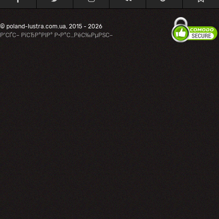
© poland-lustra.com.ua, 2015 - 2026
Р’СЃС– РїСЂР°РІР° Р·Р°С…РёС‰РµРЅС–