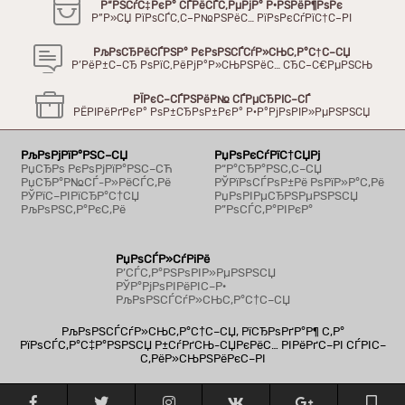
Р“РЅСѓС‡РєР° СЃРёСЃС‚РµРјР° Р·РЅРёР¶РѕРє
Р”Р»СЏ РїРѕСЃС‚С–Р№РЅРёС… РїРѕРєСѓРїС†С–РІ
РљРѕСЂРёСЃРЅР° РєРѕРЅСЃСѓР»СЊС‚Р°С†С–СЏ
Р’РёР±С–СЂ РѕРїС‚РёРјР°Р»СЊРЅРёС… СЂС–С€РµРЅСЊ
РЇРєС–СЃРЅРёР№ СЃРµСЂРІС–СЃ
РЁРІРёРґРєР° РѕР±СЂРѕР±РєР° Р·Р°РјРѕРІР»РµРЅРЅСЏ
РљРѕРјРїР°РЅС–СЏ
РџРѕРєСѓРїС†СЏРј
РџСЂРѕ РєРѕРјРїР°РЅС–СЋ
Р“Р°СЂР°РЅС‚С–СЏ
РџСЂР°Р№СЃ-Р»РёСЃС‚Рё
РЎРїРѕСЃРѕР±Рё РѕРїР»Р°С‚Рё
РЎРїС–РІРїСЂР°С†СЏ
РџРѕРІРµСЂРЅРµРЅРЅСЏ
РљРѕРЅС‚Р°РєС‚Рё
Р”РѕСЃС‚Р°РІРєР°
РџРѕСЃР»СѓРіРё
Р’СЃС‚Р°РЅРѕРІР»РµРЅРЅСЏ
РЎР°РјРѕРІРёРІС–Р·
РљРѕРЅСЃСѓР»СЊС‚Р°С†С–СЏ
РљРѕРЅСЃСѓР»СЊС‚Р°С†С–СЏ, РїСЂРѕРґР°Р¶ С‚Р°
РїРѕСЃС‚Р°С‡Р°РЅРЅСЏ Р±СѓРґСЊ-СЏРєРёС… РІРёРґС–РІ СЃРІС–
С‚РёР»СЊРЅРёРєС–РІ