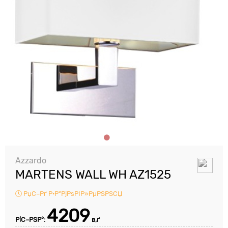
Azzardo
MARTENS WALL WH AZ1525
РџС–Рґ Р·Р°РјРѕРІР»РµРЅРЅСЏ
4209
Р¦С–РЅР°:
в‚ґ