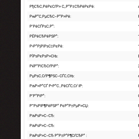
РђСЂС‚РёРєСѓР» С„Р°Р±СЂРёРєРё:
РњР°С‚РµСЂС–Р°Р»Рё:
Р’РёСЃРѕС‚Р°:
РЁРёСЂРёРЅР°:
Р›Р°РјРїРѕС‡РєРё:
Р¦РѕРєРѕР»СЊ:
РќР°РїСЂСѓРіР°:
РџРѕС‚СѓР¶РЅС–СЃС‚СЊ:
РљР»Р°СЃ Р·Р°С…РёСЃС‚Сѓ IP:
Р’Р°РіР°:
Р”РѕРІР¶РёРЅР° РєР°Р±РµР»СЏ:
РљРѕР»С–СЂ:
РљРѕР»С–СЂ:
РљРѕР»С–СЂ Р°Р±Р°Р¶СѓСЂР° :