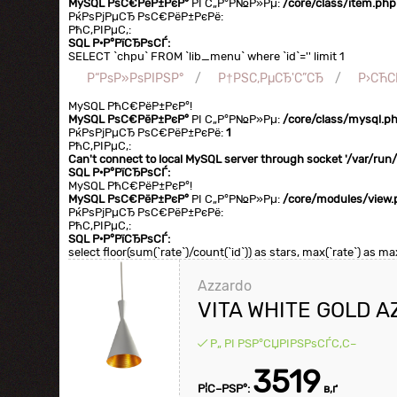
MySQL РѕС€РёР±РєР°
РІ С„Р°Р№Р»Рµ:
/core/class/item.php
РќРѕРјРµСЂ РѕС€РёР±РєРё:
РћС‚РІРµС‚:
SQL Р·Р°РїСЂРѕСЃ:
SELECT `chpu` FROM `lib_menu` where `id`='' limit 1
Р“РѕР»РѕРІРЅР°
Р†РЅС‚РµСЂ'С”СЂ
Р›СЋС
MySQL РћС€РёР±РєР°!
MySQL РѕС€РёР±РєР°
РІ С„Р°Р№Р»Рµ:
/core/class/mysql.p
РќРѕРјРµСЂ РѕС€РёР±РєРё:
1
РћС‚РІРµС‚:
Can't connect to local MySQL server through socket '/var/ru
SQL Р·Р°РїСЂРѕСЃ:
MySQL РћС€РёР±РєР°!
MySQL РѕС€РёР±РєР°
РІ С„Р°Р№Р»Рµ:
/core/modules/view.
РќРѕРјРµСЂ РѕС€РёР±РєРё:
РћС‚РІРµС‚:
SQL Р·Р°РїСЂРѕСЃ:
select floor(sum(`rate`)/count(`id`)) as stars, max(`rate`) as 
Azzardo
VITA WHITE GOLD A
Р„ РІ РЅР°СЏРІРЅРѕСЃС‚С–
3519
Р¦С–РЅР°:
в‚ґ