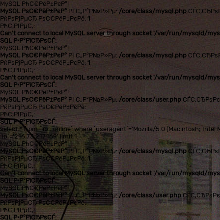
MySQL РћС€РёР±РєР°!
MySQL РѕС€РёР±РєР°
РІ С„Р°Р№Р»Рµ:
/core/class/mysql.php
СЃС‚СЂРѕ
РќРѕРјРµСЂ РѕС€РёР±РєРё:
1
РћС‚РІРµС‚:
Can't connect to local MySQL server through socket '/var/run/mysqld/mysq
SQL Р·Р°РїСЂРѕСЃ:
MySQL РћС€РёР±РєР°!
MySQL РѕС€РёР±РєР°
РІ С„Р°Р№Р»Рµ:
/core/class/mysql.php
СЃС‚СЂРѕ
РќРѕРјРµСЂ РѕС€РёР±РєРё:
1
РћС‚РІРµС‚:
Can't connect to local MySQL server through socket '/var/run/mysqld/mysq
SQL Р·Р°РїСЂРѕСЃ:
MySQL РћС€РёР±РєР°!
MySQL РѕС€РёР±РєР°
РІ С„Р°Р№Р»Рµ:
/core/class/user.php
СЃС‚СЂРѕР
РќРѕРјРµСЂ РѕС€РёР±РєРё:
РћС‚РІРµС‚:
SQL Р·Р°РїСЂРѕСЃ:
select * from `lib_online` where `useragent`='Mozilla/5.0 (Macintosh; In
`ip`='216.73.217.169' limit 1
MySQL РћС€РёР±РєР°!
MySQL РѕС€РёР±РєР°
РІ С„Р°Р№Р»Рµ:
/core/class/mysql.php
СЃС‚СЂРѕ
РќРѕРјРµСЂ РѕС€РёР±РєРё:
1
РћС‚РІРµС‚:
Can't connect to local MySQL server through socket '/var/run/mysqld/mysq
SQL Р·Р°РїСЂРѕСЃ:
MySQL РћС€РёР±РєР°!
MySQL РѕС€РёР±РєР°
РІ С„Р°Р№Р»Рµ:
/core/class/user.php
СЃС‚СЂРѕР
РќРѕРјРµСЂ РѕС€РёР±РєРё:
РћС‚РІРµС‚:
SQL Р·Р°РїСЂРѕСЃ: