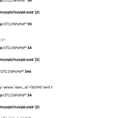
hp
СЃС‚СЂРѕРєР°
34
n/mysqld/mysqld.sock' (2)
hp
СЃС‚СЂРѕРєР°
90
`=''
hp
СЃС‚СЂРѕРєР°
34
n/mysqld/mysqld.sock' (2)
СЃС‚СЂРѕРєР°
346
 where `item_id`='50790' limit 1
hp
СЃС‚СЂРѕРєР°
34
n/mysqld/mysqld.sock' (2)