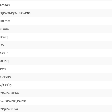
AZ1340
РђР»СЋРјС–РЅС–Р№
170 mm
18 mm
1 С€С‚
E27
230 Р’
60 Р’С‚
IP20
0.7 РєРі
N/A СЃРј
Р‘С–Р»РёР№
Р—РѕР»РѕС‚РёР№
Р‘РµР»С‹Р№