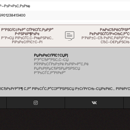
Р—РѕР»РѕС‚РѕР№
5901238413400
Р“РЅСѓС‡РєР° СЃРёСЃС‚РµРјР°
РљРѕСЂРёСЃРЅР
Р·РЅРёР¶РѕРє
РєРѕРЅСЃСѓР»СЊС‚Р°С
Р”Р»СЏ РїРѕСЃС‚С–Р№РЅРёС…
Р’РёР±С–СЂ РѕРїС‚РёРјР°
РїРѕРєСѓРїС†С–РІ
СЂС–С€РµРЅСЊ
РџРѕРєСѓРїС†СЏРј
Р“Р°СЂР°РЅС‚С–СЏ
РЎРїРѕСЃРѕР±Рё РѕРїР»Р°С‚Рё
РџРѕРІРµСЂРЅРµРЅРЅСЏ
Р”РѕСЃС‚Р°РІРєР°
СЂРѕРґР°Р¶ С‚Р° РїРѕСЃС‚Р°С‡Р°РЅРЅСЏ Р±СѓРґСЊ-СЏРєРёС… РІРёРґ