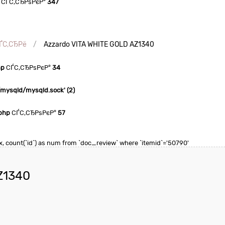
СЃС‚СЂРѕРєР°
347
ЃС‚СЂРё
Azzardo VITA WHITE GOLD AZ1340
hp
СЃС‚СЂРѕРєР°
34
n/mysqld/mysqld.sock' (2)
php
СЃС‚СЂРѕРєР°
57
max, count(`id`) as num from `doc_review` where `itemid`='50790'
Z1340