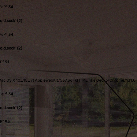
РєР°
34
ld.sock' (2)
РєР°
34
ld.sock' (2)
єР°
91
tel Mac OS X 10_15_7) AppleWebKit/537.36 (KHTML, like Gecko) Chrome/131.
РєР°
34
ld.sock' (2)
єР°
95