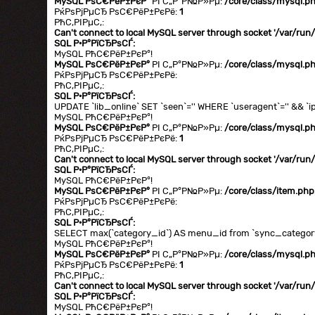
MySQL РѕС€РёР±РєР°
РІ С„Р°Р№Р»Рµ:
/core/class/mysql.p
РќРѕРјРµСЂ РѕС€РёР±РєРё:
1
РћС‚РІРµС‚:
Can't connect to local MySQL server through socket '/var/ru
SQL Р·Р°РїСЂРѕСЃ:
MySQL РћС€РёР±РєР°!
MySQL РѕС€РёР±РєР°
РІ С„Р°Р№Р»Рµ:
/core/class/mysql.p
РќРѕРјРµСЂ РѕС€РёР±РєРё:
РћС‚РІРµС‚:
SQL Р·Р°РїСЂРѕСЃ:
UPDATE `lib_online` SET `seen`='' WHERE `useragent`='' && `ip
MySQL РћС€РёР±РєР°!
MySQL РѕС€РёР±РєР°
РІ С„Р°Р№Р»Рµ:
/core/class/mysql.p
РќРѕРјРµСЂ РѕС€РёР±РєРё:
1
РћС‚РІРµС‚:
Can't connect to local MySQL server through socket '/var/ru
SQL Р·Р°РїСЂРѕСЃ:
MySQL РћС€РёР±РєР°!
MySQL РѕС€РёР±РєР°
РІ С„Р°Р№Р»Рµ:
/core/class/item.php
РќРѕРјРµСЂ РѕС€РёР±РєРё:
РћС‚РІРµС‚:
SQL Р·Р°РїСЂРѕСЃ:
SELECT max(`category_id`) AS menu_id from `sync_category`
MySQL РћС€РёР±РєР°!
MySQL РѕС€РёР±РєР°
РІ С„Р°Р№Р»Рµ:
/core/class/mysql.p
РќРѕРјРµСЂ РѕС€РёР±РєРё:
1
РћС‚РІРµС‚:
Can't connect to local MySQL server through socket '/var/ru
SQL Р·Р°РїСЂРѕСЃ:
MySQL РћС€РёР±РєР°!