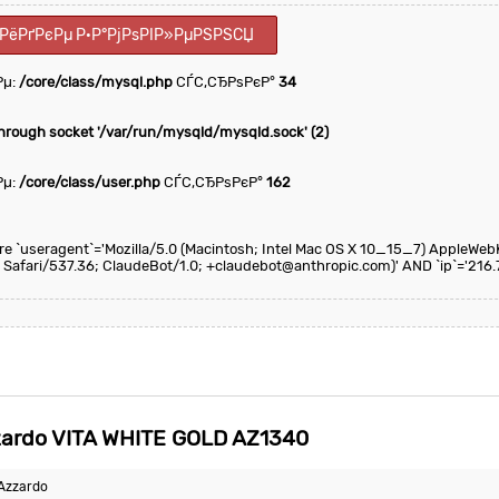
ІРёРґРєРµ Р·Р°РјРѕРІР»РµРЅРЅСЏ
Рµ:
/core/class/mysql.php
СЃС‚СЂРѕРєР°
34
through socket '/var/run/mysqld/mysqld.sock' (2)
Рµ:
/core/class/user.php
СЃС‚СЂРѕРєР°
162
here `useragent`='Mozilla/5.0 (Macintosh; Intel Mac OS X 10_15_7) AppleWeb
 Safari/537.36; ClaudeBot/1.0; +claudebot@anthropic.com)' AND `ip`='216.
rdo VITA WHITE GOLD AZ1340
Azzardo