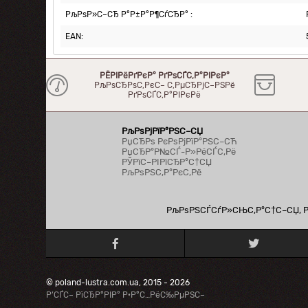
РљРѕР»С–СЂ Р°Р±Р°Р¶СѓСЂР° :
EAN:
РЁРІРёРґРєР° РґРѕСЃС‚Р°РІРєР°
РљРѕСЂРѕС‚РєС– С‚РµСЂРјС–РЅРё
РґРѕСЃС‚Р°РІРєРё
РљРѕРјРїР°РЅС–СЏ
РџСЂРѕ РєРѕРјРїР°РЅС–СЋ
РџСЂР°Р№СЃ-Р»РёСЃС‚Рё
РЎРїС–РІРїСЂР°С†СЏ
РљРѕРЅС‚Р°РєС‚Рё
РљРѕРЅСЃСѓР»СЊС‚Р°С†С–СЏ, Рї
© poland-lustra.com.ua, 2015 - 2026
Р’СЃС– РїСЂР°РІР° Р·Р°С…РёС‰РµРЅС–