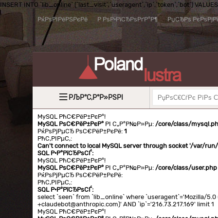
INSERT INTO `lib_online` (`last_visit`,`useragent`,`ip`,`token`,`bot`) VALUES (
РќРѕРІРёРЅРєРё
Р РѕР·РїСЂРѕРґР°Р¶
РџСЂРѕ РєРѕРјР
РЉР°С‚Р°Р»РЅРІ
MySQL РћС€РёР±РєР°!
MySQL РѕС€РёР±РєР°
РІ С„Р°Р№Р»Рµ:
/core/class/mysql.p
РќРѕРјРµСЂ РѕС€РёР±РєРё:
1
РћС‚РІРµС‚:
Can't connect to local MySQL server through socket '/var/ru
SQL Р·Р°РїСЂРѕСЃ:
MySQL РћС€РёР±РєР°!
MySQL РѕС€РёР±РєР°
РІ С„Р°Р№Р»Рµ:
/core/class/user.php
РќРѕРјРµСЂ РѕС€РёР±РєРё:
РћС‚РІРµС‚:
SQL Р·Р°РїСЂРѕСЃ:
select `seen` from `lib_online` where `useragent`='Mozilla/5
+claudebot@anthropic.com)' AND `ip`='216.73.217.169' limit 1
MySQL РћС€РёР±РєР°!