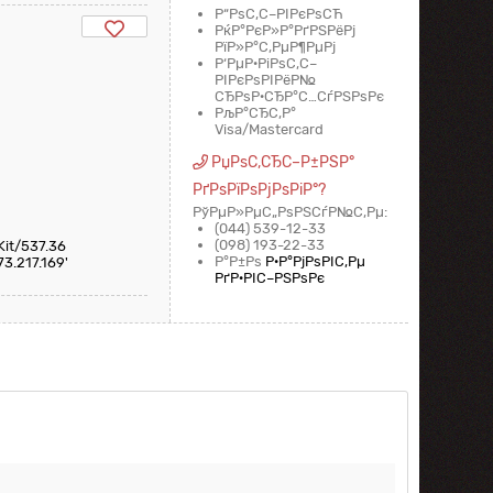
Р“РѕС‚С–РІРєРѕСЋ
РќР°РєР»Р°РґРЅРёРј
РїР»Р°С‚РµР¶РµРј
Р‘РµР·РіРѕС‚С–
РІРєРѕРІРёР№
СЂРѕР·СЂР°С…СѓРЅРѕРє
РљР°СЂС‚Р°
Visa/Mastercard
РџРѕС‚СЂС–Р±РЅР°
РґРѕРїРѕРјРѕРіР°?
РўРµР»РµС„РѕРЅСѓР№С‚Рµ:
(044) 539-12-33
(098) 193-22-33
Kit/537.36
Р°Р±Рѕ
Р·Р°РјРѕРІС‚Рµ
73.217.169'
РґР·РІС–РЅРѕРє