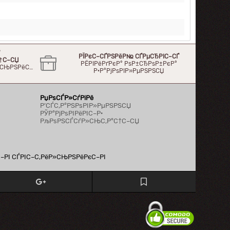
°
РЇРєС–СЃРЅРёР№ СЃРµСЂРІС–СЃ
†С–СЏ
РЁРІРёРґРєР° РѕР±СЂРѕР±РєР°
Р»СЊРЅРёС…
Р·Р°РјРѕРІР»РµРЅРЅСЏ
РџРѕСЃР»СѓРіРё
Р’СЃС‚Р°РЅРѕРІР»РµРЅРЅСЏ
РЎР°РјРѕРІРёРІС–Р·
РљРѕРЅСЃСѓР»СЊС‚Р°С†С–СЏ
С–РІ СЃРІС–С‚РёР»СЊРЅРёРєС–РІ