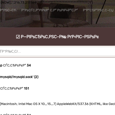
NOW(),'','216.73.217.169','********************************','1')
їР°РЅС–СЋ
Р”РѕСЃС‚Р°РІРєР° С‚Р° РѕРїР»Р°С‚Р°
Р“Р°СЂР°РЅС‚С–СЏ
Р—РІРѕСЂРѕС‚РЅС–Р№ РґР·РІС–РЅРѕРє
hp
СЃС‚СЂРѕРєР°
34
n/mysqld/mysqld.sock' (2)
СЃС‚СЂРѕРєР°
151
.0 (Macintosh; Intel Mac OS X 10_15_7) AppleWebKit/537.36 (KHTML, like Ge