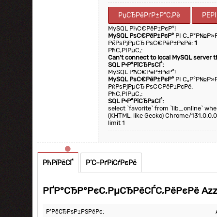
РџСЂРёРґР±Р°С‚Рё
РЁР
MySQL РћС€РёР±РєР°!
MySQL РѕС€РёР±РєР°
РІ С„Р°Р№Р»
РќРѕРјРµСЂ РѕС€РёР±РєРё:
1
РћС‚РІРµС‚:
Can't connect to local MySQL server 
SQL Р·Р°РїСЂРѕСЃ:
MySQL РћС€РёР±РєР°!
MySQL РѕС€РёР±РєР°
РІ С„Р°Р№Р»
РќРѕРјРµСЂ РѕС€РёР±РєРё:
РћС‚РІРµС‚:
SQL Р·Р°РїСЂРѕСЃ:
select `favorite` from `lib_online` w
(KHTML, like Gecko) Chrome/131.0.0.0
limit 1
РћРїРёСЃ
Р’С–РґРіСѓРєРё
РҐР°СЂР°РєС‚РµСЂРёСЃС‚РёРєРё Azza
Р’РёСЂРѕР±РЅРёРє: