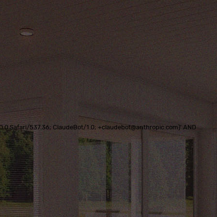
0.0.0 Safari/537.36; ClaudeBot/1.0; +claudebot@anthropic.com)' AND