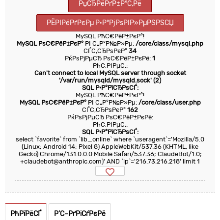
РџСЂРёРґР±Р°С‚Рё
РЁРІРёРґРєРµ Р·Р°РјРѕРІР»РµРЅРЅСЏ
MySQL РћС€РёР±РєР°!
MySQL РѕС€РёР±РєР°
РІ С„Р°Р№Р»Рµ:
/core/class/mysql.php
СЃС‚СЂРѕРєР°
34
РќРѕРјРµСЂ РѕС€РёР±РєРё:
1
РћС‚РІРµС‚:
Can't connect to local MySQL server through socket
'/var/run/mysqld/mysqld.sock' (2)
SQL Р·Р°РїСЂРѕСЃ:
MySQL РћС€РёР±РєР°!
MySQL РѕС€РёР±РєР°
РІ С„Р°Р№Р»Рµ:
/core/class/user.php
СЃС‚СЂРѕРєР°
162
РќРѕРјРµСЂ РѕС€РёР±РєРё:
РћС‚РІРµС‚:
SQL Р·Р°РїСЂРѕСЃ:
select `favorite` from `lib_online` where `useragent`='Mozilla/5.0
(Linux; Android 14; Pixel 8) AppleWebKit/537.36 (KHTML, like
Gecko) Chrome/131.0.0.0 Mobile Safari/537.36; ClaudeBot/1.0;
+claudebot@anthropic.com)' AND `ip`='216.73.216.218' limit 1
РћРїРёСЃ
Р’С–РґРіСѓРєРё