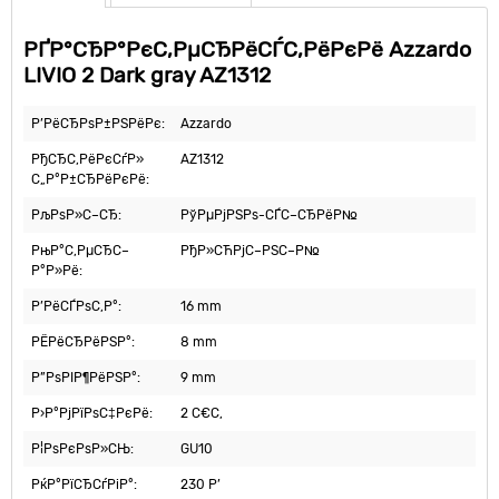
РҐР°СЂР°РєС‚РµСЂРёСЃС‚РёРєРё Azzardo
LIVIO 2 Dark gray AZ1312
Р’РёСЂРѕР±РЅРёРє:
Azzardo
РђСЂС‚РёРєСѓР»
AZ1312
С„Р°Р±СЂРёРєРё:
РљРѕР»С–СЂ:
РўРµРјРЅРѕ-СЃС–СЂРёР№
РњР°С‚РµСЂС–
РђР»СЋРјС–РЅС–Р№
Р°Р»Рё:
Р’РёСЃРѕС‚Р°:
16 mm
РЁРёСЂРёРЅР°:
8 mm
Р”РѕРІР¶РёРЅР°:
9 mm
Р›Р°РјРїРѕС‡РєРё:
2 С€С‚
Р¦РѕРєРѕР»СЊ:
GU10
РќР°РїСЂСѓРіР°:
230 Р’