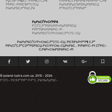
РџСЂР°Р№СЃ-Р»РёСЃС‚Рё
РЎРїРѕСЃРѕР±Рё РѕРїР»Р°С‚Рё
РЎРїС–РІРїСЂР°С†СЏ
РџРѕРІРµСЂРЅРµРЅРЅСЏ
РљРѕРЅС‚Р°РєС‚Рё
Р”РѕСЃС‚Р°РІРєР°
РџРѕСЃР»СѓРіРё
Р’СЃС‚Р°РЅРѕРІР»РµРЅРЅСЏ
РЎР°РјРѕРІРёРІС–Р·
РљРѕРЅСЃСѓР»СЊС‚Р°С†С–СЏ
РљРѕРЅСЃСѓР»СЊС‚Р°С†С–СЏ, РїСЂРѕРґР°Р¶ С‚Р°
РїРѕСЃС‚Р°С‡Р°РЅРЅСЏ Р±СѓРґСЊ-СЏРєРёС… РІРёРґС–РІ СЃРІС–
С‚РёР»СЊРЅРёРєС–РІ
© poland-lustra.com.ua, 2015 - 2026
Р’СЃС– РїСЂР°РІР° Р·Р°С…РёС‰РµРЅС–