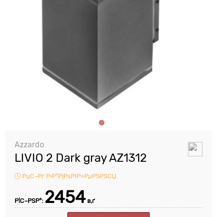
Azzardo
LIVIO 2 Dark gray AZ1312
РџС–Рґ Р·Р°РјРѕРІР»РµРЅРЅСЏ
2454
Р¦С–РЅР°:
в‚ґ