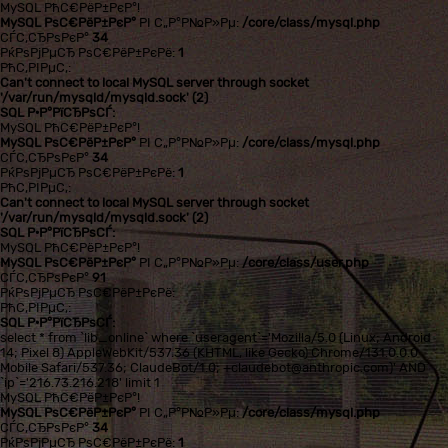
MySQL РћС€РёР±РєР°!
MySQL РѕС€РёР±РєР°
РІ С„Р°Р№Р»Рµ:
/core/class/mysql.php
СЃС‚СЂРѕРєР°
34
РќРѕРјРµСЂ РѕС€РёР±РєРё:
1
РћС‚РІРµС‚:
Can't connect to local MySQL server through socket
'/var/run/mysqld/mysqld.sock' (2)
SQL Р·Р°РїСЂРѕСЃ:
MySQL РћС€РёР±РєР°!
MySQL РѕС€РёР±РєР°
РІ С„Р°Р№Р»Рµ:
/core/class/mysql.php
СЃС‚СЂРѕРєР°
34
РќРѕРјРµСЂ РѕС€РёР±РєРё:
1
РћС‚РІРµС‚:
Can't connect to local MySQL server through socket
'/var/run/mysqld/mysqld.sock' (2)
SQL Р·Р°РїСЂРѕСЃ:
MySQL РћС€РёР±РєР°!
MySQL РѕС€РёР±РєР°
РІ С„Р°Р№Р»Рµ:
/core/class/user.php
СЃС‚СЂРѕРєР°
91
РќРѕРјРµСЂ РѕС€РёР±РєРё:
РћС‚РІРµС‚:
SQL Р·Р°РїСЂРѕСЃ:
select * from `lib_online` where `useragent`='Mozilla/5.0 (Linux; Android
14; Pixel 8) AppleWebKit/537.36 (KHTML, like Gecko) Chrome/131.0.0.0
Mobile Safari/537.36; ClaudeBot/1.0; +claudebot@anthropic.com)' AND
`ip`='216.73.216.218' limit 1
MySQL РћС€РёР±РєР°!
MySQL РѕС€РёР±РєР°
РІ С„Р°Р№Р»Рµ:
/core/class/mysql.php
СЃС‚СЂРѕРєР°
34
РќРѕРјРµСЂ РѕС€РёР±РєРё:
1