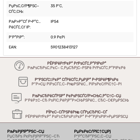
РџРѕС‚СѓР¶РЅС–
35 Р’С‚
СЃС‚СЊ:
РљР»Р°СЃ Р·Р°С…
IP54
РёСЃС‚Сѓ IP:
Р’Р°РіР°:
0.9 РєРі
EAN:
5901238413127
РЁРІРёРґРєР° РґРѕСЃС‚Р°РІРєР°
РљРѕСЂРѕС‚РєС– С‚РµСЂРјС–РЅРё РґРѕСЃС‚Р°РІРєРё
Р“РЅСѓС‡РєР° СЃРёСЃС‚РµРјР° Р·РЅРёР¶РѕРє
Р”Р»СЏ РїРѕСЃС‚С–Р№РЅРёС… РїРѕРєСѓРїС†С–РІ
РљРѕСЂРёСЃРЅР° РєРѕРЅСЃСѓР»СЊС‚Р°С†С–СЏ
Р’РёР±С–СЂ РѕРїС‚РёРјР°Р»СЊРЅРёС… СЂС–С€РµРЅСЊ
РЇРєС–СЃРЅРёР№ СЃРµСЂРІС–СЃ
РЁРІРёРґРєР° РѕР±СЂРѕР±РєР° Р·Р°РјРѕРІР»РµРЅРЅСЏ
РљРѕРјРїР°РЅС–СЏ
РџРѕРєСѓРїС†СЏРј
РџСЂРѕ РєРѕРјРїР°РЅС–СЋ
Р“Р°СЂР°РЅС‚С–СЏ