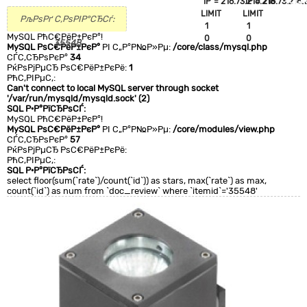
`IP`='216.73.216.218'
`IP`='216.73.216.
+CLA
LIMIT
LIMIT
0
РљРѕРґ С‚РѕРІР°СЂСѓ:
1
1
MySQL РћС€РёР±РєР°!
0
0
35548
MySQL РѕС€РёР±РєР°
РІ С„Р°Р№Р»Рµ:
/core/class/mysql.php
СЃС‚СЂРѕРєР°
34
РќРѕРјРµСЂ РѕС€РёР±РєРё:
1
РћС‚РІРµС‚:
Can't connect to local MySQL server through socket
'/var/run/mysqld/mysqld.sock' (2)
SQL Р·Р°РїСЂРѕСЃ:
MySQL РћС€РёР±РєР°!
MySQL РѕС€РёР±РєР°
РІ С„Р°Р№Р»Рµ:
/core/modules/view.php
СЃС‚СЂРѕРєР°
57
РќРѕРјРµСЂ РѕС€РёР±РєРё:
РћС‚РІРµС‚:
SQL Р·Р°РїСЂРѕСЃ:
select floor(sum(`rate`)/count(`id`)) as stars, max(`rate`) as max,
count(`id`) as num from `doc_review` where `itemid`='35548'