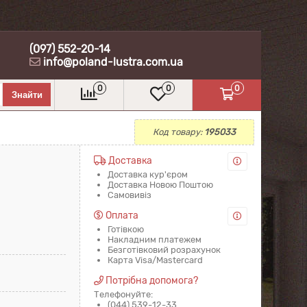
(097) 552-20-14
info@poland-lustra.com.ua
0
0
0
Код товару:
195033
Доставка
Доставка кур'єром
Доставка Новою Поштою
Самовивіз
Оплата
Готівкою
Накладним платежем
Безготівковий розрахунок
Карта Visa/Mastercard
Потрібна допомога?
Телефонуйте:
(044) 539-12-33