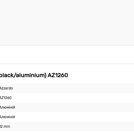
black/aluminium) AZ1260
Azzardo
AZ1260
Алюміній
Алюміній
12 mm