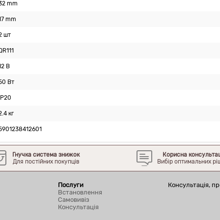
32 mm
17 mm
2 шт
QR111
12 В
50 Вт
IP20
2.4 кг
5901238412601
Гнучка система знижок
Корисна консульта
Для постійних покупців
Вибір оптимальних рі
Послуги
Консультація, пр
Встановлення
Самовивіз
Консультація