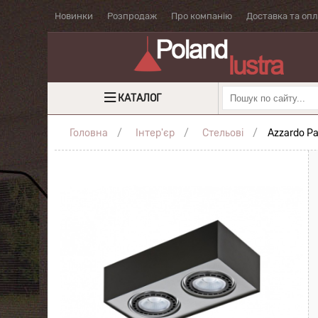
Новинки
Розпродаж
Про компанію
Доставка та оп
КАТАЛОГ
Головна
Інтер'єр
Стельові
Azzardo Pa