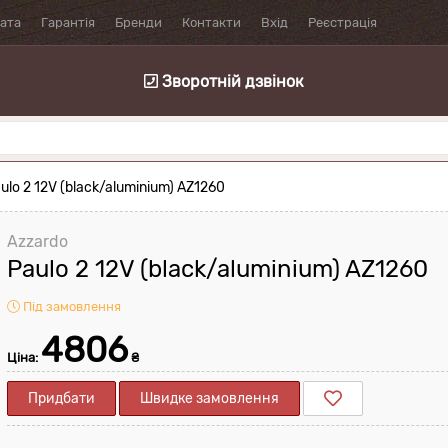
лата
Гарантія
Бренди
Контакти
Вхід
Реєстрація
Зворотній дзвінок
ulo 2 12V (black/aluminium) AZ1260
Azzardo
Paulo 2 12V (black/aluminium) AZ1260
Під замовлення
4806
Ціна:
₴
Придбати
Швидке замовлення