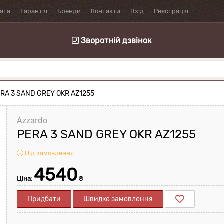
лата
Гарантія
Бренди
Контакти
Вхід
Реєстрація
Зворотній дзвінок
ERA 3 SAND GREY OKR AZ1255
Azzardo
PERA 3 SAND GREY OKR AZ1255
Під замовлення
4540
Ціна:
₴
Придбати
Швидке замовлення