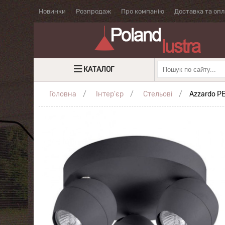
Новинки
Розпродаж
Про компанію
Доставка та оп
КАТАЛОГ
Головна
Інтер'єр
Стельові
Azzardo P