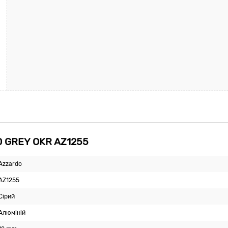
D GREY OKR AZ1255
Azzardo
AZ1255
Сірий
Алюміній