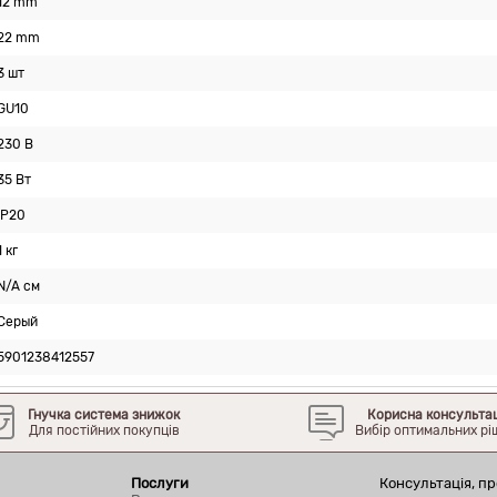
12 mm
22 mm
3 шт
GU10
230 В
35 Вт
IP20
1 кг
N/A см
Серый
5901238412557
Гнучка система знижок
Корисна консульта
Для постійних покупців
Вибір оптимальних рі
Послуги
Консультація, пр