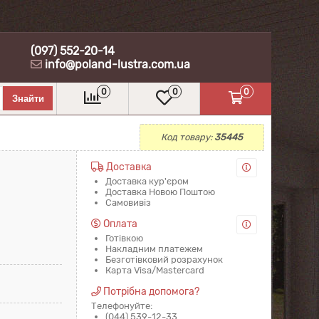
(097) 552-20-14
info@poland-lustra.com.ua
0
0
0
Код товару:
35445
Доставка
Доставка кур'єром
Доставка Новою Поштою
Самовивіз
Оплата
Готівкою
Накладним платежем
Безготівковий розрахунок
Карта Visa/Mastercard
Потрібна допомога?
Телефонуйте:
(044) 539-12-33