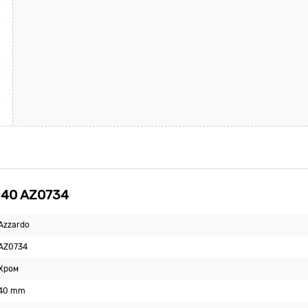
 40 AZ0734
Azzardo
AZ0734
Хром
40 mm