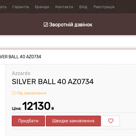
лата
Гарантія
Бренди
Контакти
Вхід
Реєстрація
Зворотній дзвінок
LVER BALL 40 AZ0734
Azzardo
SILVER BALL 40 AZ0734
Під замовлення
12130
Ціна:
₴
Придбати
Швидке замовлення