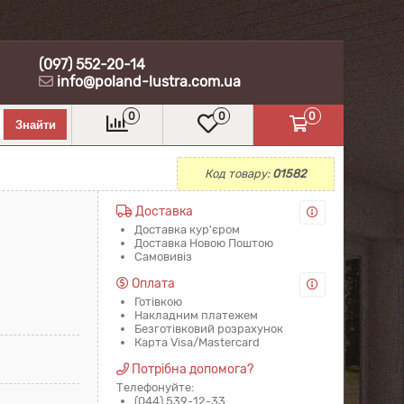
(097) 552-20-14
info@poland-lustra.com.ua
0
0
0
Код товару:
01582
Доставка
Доставка кур'єром
Доставка Новою Поштою
Самовивіз
Оплата
Готівкою
Накладним платежем
Безготівковий розрахунок
Карта Visa/Mastercard
Потрібна допомога?
Телефонуйте:
(044) 539-12-33