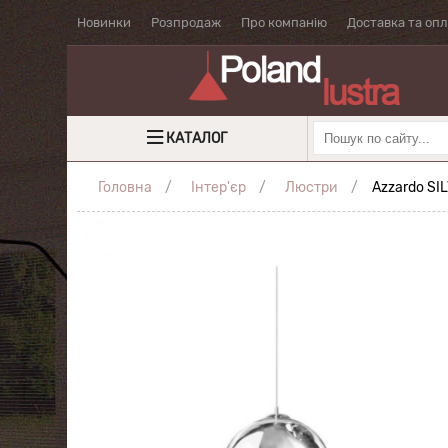
Новинки
Розпродаж
Про компанію
Доставка та оп
КАТАЛОГ
Головна
Інтер'єр
Люстри
Azzardo SI