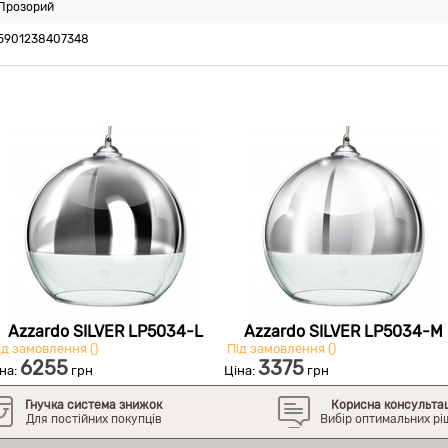
Прозорий
5901238407348
Azzardo SILVER LP5034-L
Azzardo SILVER LP5034-M
д замовлення ()
Під замовлення ()
6255
3375
на:
грн
Ціна:
грн
Гнучка система знижок
Корисна консульта
Для постійних покупців
Вибір оптимальних рі