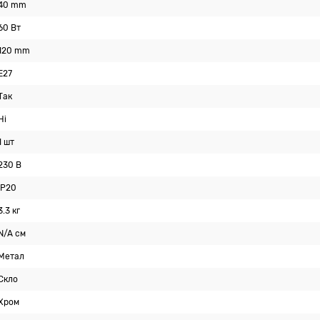
40 mm
60 Вт
120 mm
E27
Так
Ні
1 шт
230 В
IP20
3.3 кг
N/A см
Метал
Скло
Хром