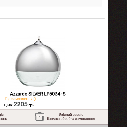
Azzardo SILVER LP5034-S
Під замовлення ()
2205
Ціна:
грн
ція
Якісний сервіс
шень
Швидка обробка замовлення