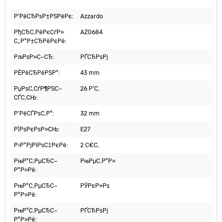
Р’РёСЂРѕР±РЅРёРє:
Azzardo
РђСЂС‚РёРєСѓР»
AZ0684
С„Р°Р±СЂРёРєРё:
РљРѕР»С–СЂ:
РҐСЂРѕРј
РЁРёСЂРёРЅР°:
43 mm
РџРѕС‚СѓР¶РЅС–
26 Р’С‚
СЃС‚СЊ:
Р’РёСЃРѕС‚Р°:
32 mm
Р¦РѕРєРѕР»СЊ:
E27
Р›Р°РјРїРѕС‡РєРё:
2 С€С‚
РњР°С‚РµСЂС–
РњРµС‚Р°Р»
Р°Р»Рё:
РњР°С‚РµСЂС–
РЎРєР»Рѕ
Р°Р»Рё:
РњР°С‚РµСЂС–
РҐСЂРѕРј
Р°Р»Рё: