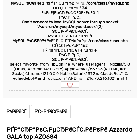
MySQL РѕС€РёР±РєР°
РІ С„Р°Р№Р»Рµ:
/core/class/mysql.php
СЃС‚СЂРѕРєР°
34
РќРѕРјРµСЂ РѕС€РёР±РєРё:
1
РћС‚РІРµС‚:
Can't connect to local MySQL server through socket
'/var/run/mysqld/mysqld.sock' (2)
SQL Р·Р°РїСЂРѕСЃ:
MySQL РћС€РёР±РєР°!
MySQL РѕС€РёР±РєР°
РІ С„Р°Р№Р»Рµ:
/core/class/user.php
СЃС‚СЂРѕРєР°
162
РќРѕРјРµСЂ РѕС€РёР±РєРё:
РћС‚РІРµС‚:
SQL Р·Р°РїСЂРѕСЃ:
select `favorite` from `lib_online` where `useragent`='Mozilla/5.0
(Linux; Android 14; Pixel 8) AppleWebKit/537.36 (KHTML, like
Gecko) Chrome/131.0.0.0 Mobile Safari/537.36; ClaudeBot/1.0;
+claudebot@anthropic.com)' AND `ip`='216.73.216.102' limit 1
РћРїРёСЃ
Р’С–РґРіСѓРєРё
РҐР°СЂР°РєС‚РµСЂРёСЃС‚РёРєРё Azzardo
GALA top AZ0684