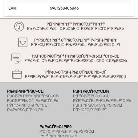
EAN:
5901238406846
РЁРІРёРґРєР° РґРѕСЃС‚Р°РІРєР°
РљРѕСЂРѕС‚РєС– С‚РµСЂРјС–РЅРё РґРѕСЃС‚Р°РІРєРё
Р“РЅСѓС‡РєР° СЃРёСЃС‚РµРјР° Р·РЅРёР¶РѕРє
Р”Р»СЏ РїРѕСЃС‚С–Р№РЅРёС… РїРѕРєСѓРїС†С–РІ
РљРѕСЂРёСЃРЅР° РєРѕРЅСЃСѓР»СЊС‚Р°С†С–СЏ
Р’РёР±С–СЂ РѕРїС‚РёРјР°Р»СЊРЅРёС… СЂС–С€РµРЅСЊ
РЇРєС–СЃРЅРёР№ СЃРµСЂРІС–СЃ
РЁРІРёРґРєР° РѕР±СЂРѕР±РєР° Р·Р°РјРѕРІР»РµРЅРЅСЏ
РљРѕРјРїР°РЅС–СЏ
РџРѕРєСѓРїС†СЏРј
РџСЂРѕ РєРѕРјРїР°РЅС–СЋ
Р“Р°СЂР°РЅС‚С–СЏ
РџСЂР°Р№СЃ-Р»РёСЃС‚Рё
РЎРїРѕСЃРѕР±Рё РѕРїР»Р°С‚Рё
РЎРїС–РІРїСЂР°С†СЏ
РџРѕРІРµСЂРЅРµРЅРЅСЏ
РљРѕРЅС‚Р°РєС‚Рё
Р”РѕСЃС‚Р°РІРєР°
РџРѕСЃР»СѓРіРё
Р’СЃС‚Р°РЅРѕРІР»РµРЅРЅСЏ
РЎР°РјРѕРІРёРІС–Р·