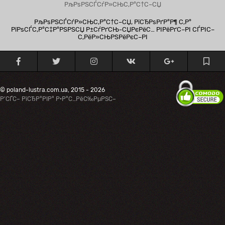
РљРѕРЅСЃСѓР»СЊС‚Р°С†С–СЏ
РљРѕРЅСЃСѓР»СЊС‚Р°С†С–СЏ, РїСЂРѕРґР°Р¶ С‚Р°
РїРѕСЃС‚Р°С‡Р°РЅРЅСЏ Р±СѓРґСЊ-СЏРєРёС… РІРёРґС–РІ СЃРІС–
С‚РёР»СЊРЅРёРєС–РІ
© poland-lustra.com.ua, 2015 - 2026
Р’СЃС– РїСЂР°РІР° Р·Р°С…РёС‰РµРЅС–