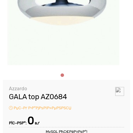
Azzardo
GALA top AZ0684
РџС–Рґ Р·Р°РјРѕРІР»РµРЅРЅСЏ
0
Р¦С–РЅР°:
в‚ґ
MySQL РћС€РёР±РєР°!