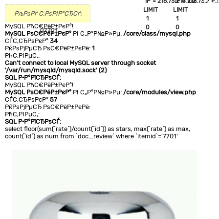
`IP`='216.73.216.102'
`IP`='216.73.216.
+CLA
LIMIT
LIMIT
0
РљРѕРґ С‚РѕРІР°СЂСѓ:
1
1
MySQL РћС€РёР±РєР°!
0
0
07701
MySQL РѕС€РёР±РєР°
РІ С„Р°Р№Р»Рµ:
/core/class/mysql.php
СЃС‚СЂРѕРєР°
34
РќРѕРјРµСЂ РѕС€РёР±РєРё:
1
РћС‚РІРµС‚:
Can't connect to local MySQL server through socket
'/var/run/mysqld/mysqld.sock' (2)
SQL Р·Р°РїСЂРѕСЃ:
MySQL РћС€РёР±РєР°!
MySQL РѕС€РёР±РєР°
РІ С„Р°Р№Р»Рµ:
/core/modules/view.php
СЃС‚СЂРѕРєР°
57
РќРѕРјРµСЂ РѕС€РёР±РєРё:
РћС‚РІРµС‚:
SQL Р·Р°РїСЂРѕСЃ:
select floor(sum(`rate`)/count(`id`)) as stars, max(`rate`) as max,
count(`id`) as num from `doc_review` where `itemid`='7701'