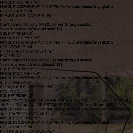
MySQL РћС€РёР±РєР°!
MySQL РѕС€РёР±РєР°
РІ С„Р°Р№Р»Рµ:
/core/class/mysql.php
СЃС‚СЂРѕРєР°
34
РќРѕРјРµСЂ РѕС€РёР±РєРё:
1
РћС‚РІРµС‚:
Can't connect to local MySQL server through socket
'/var/run/mysqld/mysqld.sock' (2)
SQL Р·Р°РїСЂРѕСЃ:
MySQL РћС€РёР±РєР°!
MySQL РѕС€РёР±РєР°
РІ С„Р°Р№Р»Рµ:
/core/class/mysql.php
СЃС‚СЂРѕРєР°
34
РќРѕРјРµСЂ РѕС€РёР±РєРё:
1
РћС‚РІРµС‚:
Can't connect to local MySQL server through socket
'/var/run/mysqld/mysqld.sock' (2)
SQL Р·Р°РїСЂРѕСЃ:
MySQL РћС€РёР±РєР°!
MySQL РѕС€РёР±РєР°
РІ С„Р°Р№Р»Рµ:
/core/class/user.php
СЃС‚СЂРѕРєР°
91
РќРѕРјРµСЂ РѕС€РёР±РєРё:
РћС‚РІРµС‚:
SQL Р·Р°РїСЂРѕСЃ:
select * from `lib_online` where `useragent`='Mozilla/5.0 (Linux; Android
14; Pixel 8) AppleWebKit/537.36 (KHTML, like Gecko) Chrome/131.0.0.0
Mobile Safari/537.36; ClaudeBot/1.0; +claudebot@anthropic.com)' AND
`ip`='216.73.216.102' limit 1
MySQL РћС€РёР±РєР°!
MySQL РѕС€РёР±РєР°
РІ С„Р°Р№Р»Рµ:
/core/class/mysql.php
СЃС‚СЂРѕРєР°
34
РќРѕРјРµСЂ РѕС€РёР±РєРё:
1