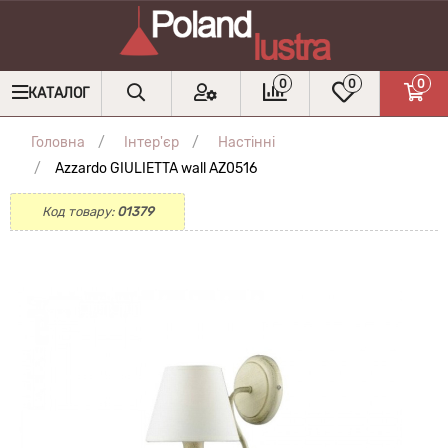
0
0
0
КАТАЛОГ
Головна
Інтер'єр
Настінні
Azzardo GIULIETTA wall AZ0516
Код товару:
01379