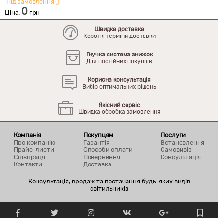
Під замовлення ()
П
0
Ціна:
грн
Ц
Швидка доставка
Короткі терміни доставки
Гнучка система знижок
Для постійних покупців
Корисна консультація
Вибір оптимальних рішень
Якісний сервіс
Швидка обробка замовлення
Компанія
Покупцям
Послуги
Про компанію
Гарантія
Встановлення
Прайс-листи
Способи оплати
Самовивіз
Співпраця
Повернення
Консультація
Контакти
Доставка
Консультація, продаж та постачання будь-яких видів
світильників