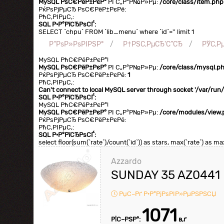
MySQL РѕС€РёР±РєР°
РІ С„Р°Р№Р»Рµ:
/core/class/item.php
РќРѕРјРµСЂ РѕС€РёР±РєРё:
РћС‚РІРµС‚:
SQL Р·Р°РїСЂРѕСЃ:
SELECT `chpu` FROM `lib_menu` where `id`='' limit 1
Р“РѕР»РѕРІРЅР°
Р†РЅС‚РµСЂ'С”СЂ
РЎС‚Р
MySQL РћС€РёР±РєР°!
MySQL РѕС€РёР±РєР°
РІ С„Р°Р№Р»Рµ:
/core/class/mysql.p
РќРѕРјРµСЂ РѕС€РёР±РєРё:
1
РћС‚РІРµС‚:
Can't connect to local MySQL server through socket '/var/ru
SQL Р·Р°РїСЂРѕСЃ:
MySQL РћС€РёР±РєР°!
MySQL РѕС€РёР±РєР°
РІ С„Р°Р№Р»Рµ:
/core/modules/view.
РќРѕРјРµСЂ РѕС€РёР±РєРё:
РћС‚РІРµС‚:
SQL Р·Р°РїСЂРѕСЃ:
select floor(sum(`rate`)/count(`id`)) as stars, max(`rate`) as 
Azzardo
SUNDAY 35 AZ0441
РџС–Рґ Р·Р°РјРѕРІР»РµРЅРЅСЏ
1071
Р¦С–РЅР°:
в‚ґ