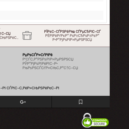
°
РЇРєС–СЃРЅРёР№ СЃРµСЂРІС–СЃ
†С–СЏ
РЁРІРёРґРєР° РѕР±СЂРѕР±РєР°
Р»СЊРЅРёС…
Р·Р°РјРѕРІР»РµРЅРЅСЏ
РџРѕСЃР»СѓРіРё
Р’СЃС‚Р°РЅРѕРІР»РµРЅРЅСЏ
РЎР°РјРѕРІРёРІС–Р·
РљРѕРЅСЃСѓР»СЊС‚Р°С†С–СЏ
С–РІ СЃРІС–С‚РёР»СЊРЅРёРєС–РІ