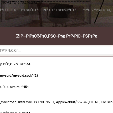
NOW(),'','216.73.216.232','********************************','1')
їР°РЅС–СЋ
Р”РѕСЃС‚Р°РІРєР° С‚Р° РѕРїР»Р°С‚Р°
Р“Р°СЂР°РЅС‚С–СЏ
Р—РІРѕСЂРѕС‚РЅС–Р№ РґР·РІС–РЅРѕРє
hp
СЃС‚СЂРѕРєР°
34
n/mysqld/mysqld.sock' (2)
СЃС‚СЂРѕРєР°
151
.0 (Macintosh; Intel Mac OS X 10_15_7) AppleWebKit/537.36 (KHTML, like Ge