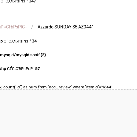
СЃС‚СЂРѕРєР°
347
µР»СЊРѕРІС–
Azzardo SUNDAY 35 AZ0441
hp
СЃС‚СЂРѕРєР°
34
n/mysqld/mysqld.sock' (2)
php
СЃС‚СЂРѕРєР°
57
max, count(`id`) as num from `doc_review` where `itemid`='1644'