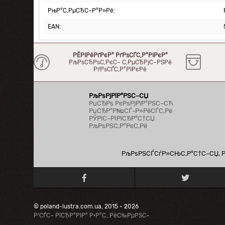
РњР°С‚РµСЂС–Р°Р»Рё:
EAN:
РЁРІРёРґРєР° РґРѕСЃС‚Р°РІРєР°
РљРѕСЂРѕС‚РєС– С‚РµСЂРјС–РЅРё
РґРѕСЃС‚Р°РІРєРё
РљРѕРјРїР°РЅС–СЏ
РџСЂРѕ РєРѕРјРїР°РЅС–СЋ
РџСЂР°Р№СЃ-Р»РёСЃС‚Рё
РЎРїС–РІРїСЂР°С†СЏ
РљРѕРЅС‚Р°РєС‚Рё
РљРѕРЅСЃСѓР»СЊС‚Р°С†С–СЏ, Рї
© poland-lustra.com.ua, 2015 - 2026
Р’СЃС– РїСЂР°РІР° Р·Р°С…РёС‰РµРЅС–