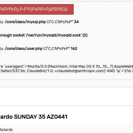
РёРґРєРµ Р·Р°РјРѕРІР»РµРЅРЅСЏ
Рµ:
/core/class/mysql.php
СЃС‚СЂРѕРєР°
34
through socket '/var/run/mysqld/mysqld.sock' (2)
Рµ:
/core/class/user.php
СЃС‚СЂРѕРєР°
162
here `useragent`='Mozilla/5.0 (Macintosh; Intel Mac OS X 10_15_7) AppleWeb
 Safari/537.36; ClaudeBot/1.0; +claudebot@anthropic.com)' AND `ip`='216.
ardo SUNDAY 35 AZ0441
Azzardo