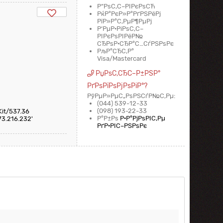
Р“РѕС‚С–РІРєРѕСЋ
РќР°РєР»Р°РґРЅРёРј
РїР»Р°С‚РµР¶РµРј
Р‘РµР·РіРѕС‚С–
РІРєРѕРІРёР№
СЂРѕР·СЂР°С…СѓРЅРѕРє
РљР°СЂС‚Р°
Visa/Mastercard
РџРѕС‚СЂС–Р±РЅР°
РґРѕРїРѕРјРѕРіР°?
РўРµР»РµС„РѕРЅСѓР№С‚Рµ:
(044) 539-12-33
(098) 193-22-33
Kit/537.36
Р°Р±Рѕ
Р·Р°РјРѕРІС‚Рµ
73.216.232'
РґР·РІС–РЅРѕРє