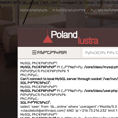
INSERT INTO `lib_online` (`last_visit`,`useragent`,`ip`,`token`,`bot`) VALUES (
РќРѕРІРёРЅРєРё
Р РѕР·РїСЂРѕРґР°Р¶
РџСЂРѕ РєРѕРјР
РЉР°С‚Р°Р»РЅРІ
MySQL РћС€РёР±РєР°!
MySQL РѕС€РёР±РєР°
РІ С„Р°Р№Р»Рµ:
/core/class/mysql.p
РќРѕРјРµСЂ РѕС€РёР±РєРё:
1
РћС‚РІРµС‚:
Can't connect to local MySQL server through socket '/var/ru
SQL Р·Р°РїСЂРѕСЃ:
MySQL РћС€РёР±РєР°!
MySQL РѕС€РёР±РєР°
РІ С„Р°Р№Р»Рµ:
/core/class/user.php
РќРѕРјРµСЂ РѕС€РёР±РєРё:
РћС‚РІРµС‚:
SQL Р·Р°РїСЂРѕСЃ:
select `seen` from `lib_online` where `useragent`='Mozilla/5
+claudebot@anthropic.com)' AND `ip`='216.73.216.232' limit 1
MySQL РћС€РёР±РєР°!