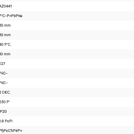
AZ0441
Р‘С–Р»РёР№
35 mm
35 mm
40 Р’С‚
10 mm
E27
РќС–
РќС–
2 С€С‚
230 Р’
IP20
1.8 РєРі
РђРєСЂРёР»