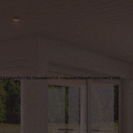
0.0.0 Safari/537.36; ClaudeBot/1.0; +claudebot@anthropic.com)' AND