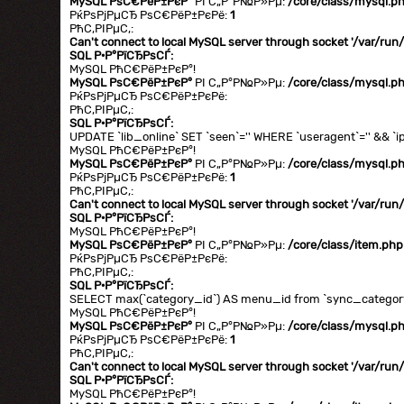
MySQL РѕС€РёР±РєР°
РІ С„Р°Р№Р»Рµ:
/core/class/mysql.p
РќРѕРјРµСЂ РѕС€РёР±РєРё:
1
РћС‚РІРµС‚:
Can't connect to local MySQL server through socket '/var/ru
SQL Р·Р°РїСЂРѕСЃ:
MySQL РћС€РёР±РєР°!
MySQL РѕС€РёР±РєР°
РІ С„Р°Р№Р»Рµ:
/core/class/mysql.p
РќРѕРјРµСЂ РѕС€РёР±РєРё:
РћС‚РІРµС‚:
SQL Р·Р°РїСЂРѕСЃ:
UPDATE `lib_online` SET `seen`='' WHERE `useragent`='' && `ip
MySQL РћС€РёР±РєР°!
MySQL РѕС€РёР±РєР°
РІ С„Р°Р№Р»Рµ:
/core/class/mysql.p
РќРѕРјРµСЂ РѕС€РёР±РєРё:
1
РћС‚РІРµС‚:
Can't connect to local MySQL server through socket '/var/ru
SQL Р·Р°РїСЂРѕСЃ:
MySQL РћС€РёР±РєР°!
MySQL РѕС€РёР±РєР°
РІ С„Р°Р№Р»Рµ:
/core/class/item.php
РќРѕРјРµСЂ РѕС€РёР±РєРё:
РћС‚РІРµС‚:
SQL Р·Р°РїСЂРѕСЃ:
SELECT max(`category_id`) AS menu_id from `sync_category` 
MySQL РћС€РёР±РєР°!
MySQL РѕС€РёР±РєР°
РІ С„Р°Р№Р»Рµ:
/core/class/mysql.p
РќРѕРјРµСЂ РѕС€РёР±РєРё:
1
РћС‚РІРµС‚:
Can't connect to local MySQL server through socket '/var/ru
SQL Р·Р°РїСЂРѕСЃ:
MySQL РћС€РёР±РєР°!