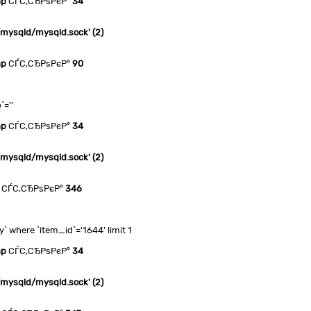
hp
СЃС‚СЂРѕРєР°
34
n/mysqld/mysqld.sock' (2)
hp
СЃС‚СЂРѕРєР°
90
`=''
hp
СЃС‚СЂРѕРєР°
34
n/mysqld/mysqld.sock' (2)
СЃС‚СЂРѕРєР°
346
where `item_id`='1644' limit 1
hp
СЃС‚СЂРѕРєР°
34
n/mysqld/mysqld.sock' (2)