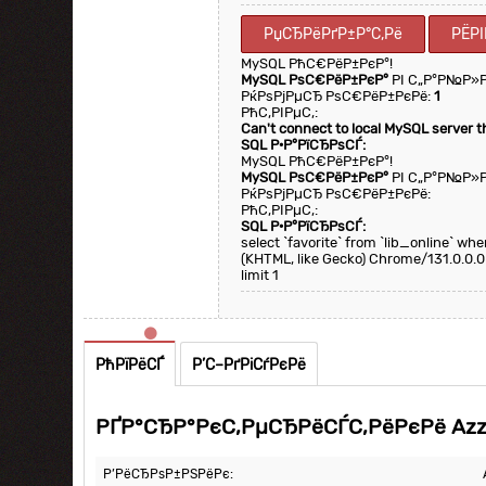
РџСЂРёРґР±Р°С‚Рё
РЁРІ
MySQL РћС€РёР±РєР°!
MySQL РѕС€РёР±РєР°
РІ С„Р°Р№Р»
РќРѕРјРµСЂ РѕС€РёР±РєРё:
1
РћС‚РІРµС‚:
Can't connect to local MySQL server 
SQL Р·Р°РїСЂРѕСЃ:
MySQL РћС€РёР±РєР°!
MySQL РѕС€РёР±РєР°
РІ С„Р°Р№Р»
РќРѕРјРµСЂ РѕС€РёР±РєРё:
РћС‚РІРµС‚:
SQL Р·Р°РїСЂРѕСЃ:
select `favorite` from `lib_online` w
(KHTML, like Gecko) Chrome/131.0.0.0
limit 1
РћРїРёСЃ
Р’С–РґРіСѓРєРё
РҐР°СЂР°РєС‚РµСЂРёСЃС‚РёРєРё Azz
Р’РёСЂРѕР±РЅРёРє: