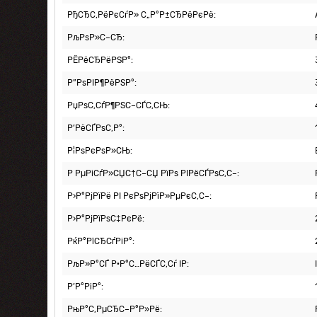
РђСЂС‚РёРєСѓР» С„Р°Р±СЂРёРєРё:
РљРѕР»С–СЂ:
РЁРёСЂРёРЅР°:
Р”РѕРІР¶РёРЅР°:
РџРѕС‚СѓР¶РЅС–СЃС‚СЊ:
Р’РёСЃРѕС‚Р°:
Р¦РѕРєРѕР»СЊ:
Р РµРіСѓР»СЏС†С–СЏ РїРѕ РІРёСЃРѕС‚С–:
Р›Р°РјРїРё РІ РєРѕРјРїР»РµРєС‚С–:
Р›Р°РјРїРѕС‡РєРё:
РќР°РїСЂСѓРіР°:
РљР»Р°СЃ Р·Р°С…РёСЃС‚Сѓ IP:
Р’Р°РіР°:
РњР°С‚РµСЂС–Р°Р»Рё: