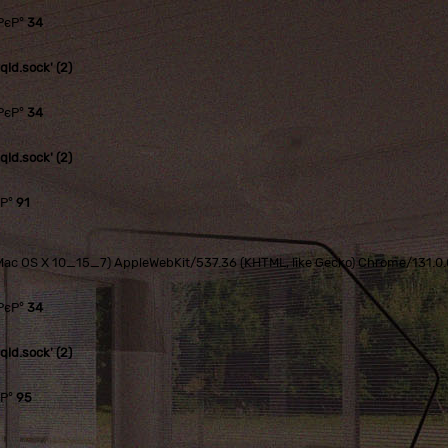
РєР°
34
ld.sock' (2)
РєР°
34
ld.sock' (2)
єР°
91
tel Mac OS X 10_15_7) AppleWebKit/537.36 (KHTML, like Gecko) Chrome/131.
РєР°
34
ld.sock' (2)
єР°
95