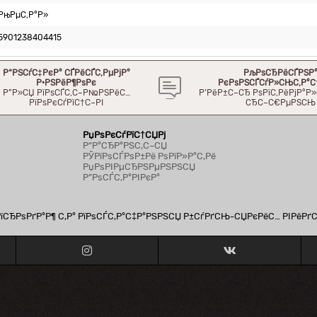
РњРµС‚Р°Р»
5901238404415
Р“РЅСѓС‡РєР° СЃРёСЃС‚РµРјР°
РљРѕСЂРёСЃРЅР
Р·РЅРёР¶РѕРє
РєРѕРЅСЃСѓР»СЊС‚Р°С
Р”Р»СЏ РїРѕСЃС‚С–Р№РЅРёС…
Р’РёР±С–СЂ РѕРїС‚РёРјР°
РїРѕРєСѓРїС†С–РІ
СЂС–С€РµРЅСЊ
РџРѕРєСѓРїС†СЏРј
Р“Р°СЂР°РЅС‚С–СЏ
РЎРїРѕСЃРѕР±Рё РѕРїР»Р°С‚Рё
РџРѕРІРµСЂРЅРµРЅРЅСЏ
Р”РѕСЃС‚Р°РІРєР°
СЂРѕРґР°Р¶ С‚Р° РїРѕСЃС‚Р°С‡Р°РЅРЅСЏ Р±СѓРґСЊ-СЏРєРёС… РІРёРґ