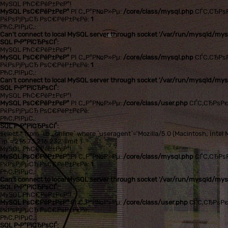
MySQL РћС€РёР±РєР°!
MySQL РѕС€РёР±РєР°
РІ С„Р°Р№Р»Рµ:
/core/class/mysql.php
СЃС‚СЂРѕ
РќРѕРјРµСЂ РѕС€РёР±РєРё:
1
РћС‚РІРµС‚:
Can't connect to local MySQL server through socket '/var/run/mysqld/mysq
SQL Р·Р°РїСЂРѕСЃ:
MySQL РћС€РёР±РєР°!
MySQL РѕС€РёР±РєР°
РІ С„Р°Р№Р»Рµ:
/core/class/mysql.php
СЃС‚СЂРѕ
РќРѕРјРµСЂ РѕС€РёР±РєРё:
1
РћС‚РІРµС‚:
Can't connect to local MySQL server through socket '/var/run/mysqld/mysq
SQL Р·Р°РїСЂРѕСЃ:
MySQL РћС€РёР±РєР°!
MySQL РѕС€РёР±РєР°
РІ С„Р°Р№Р»Рµ:
/core/class/user.php
СЃС‚СЂРѕР
РќРѕРјРµСЂ РѕС€РёР±РєРё:
РћС‚РІРµС‚:
SQL Р·Р°РїСЂРѕСЃ:
select * from `lib_online` where `useragent`='Mozilla/5.0 (Macintosh; In
`ip`='216.73.216.232' limit 1
MySQL РћС€РёР±РєР°!
MySQL РѕС€РёР±РєР°
РІ С„Р°Р№Р»Рµ:
/core/class/mysql.php
СЃС‚СЂРѕ
РќРѕРјРµСЂ РѕС€РёР±РєРё:
1
РћС‚РІРµС‚:
Can't connect to local MySQL server through socket '/var/run/mysqld/mysq
SQL Р·Р°РїСЂРѕСЃ:
MySQL РћС€РёР±РєР°!
MySQL РѕС€РёР±РєР°
РІ С„Р°Р№Р»Рµ:
/core/class/user.php
СЃС‚СЂРѕР
РќРѕРјРµСЂ РѕС€РёР±РєРё:
РћС‚РІРµС‚:
SQL Р·Р°РїСЂРѕСЃ: