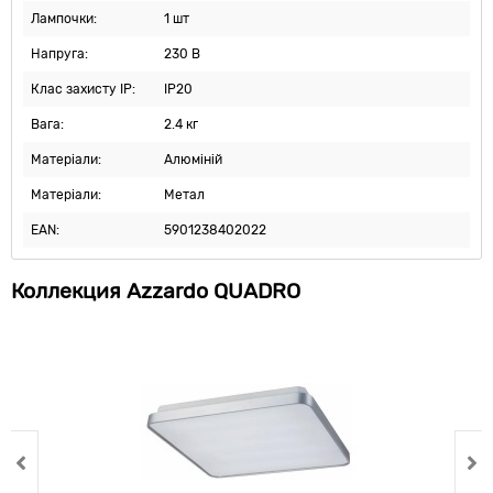
Лампочки:
1 шт
Напруга:
230 В
Клас захисту IP:
IP20
Вага:
2.4 кг
Матеріали:
Алюміній
Матеріали:
Метал
EAN:
5901238402022
Коллекция Azzardo QUADRO