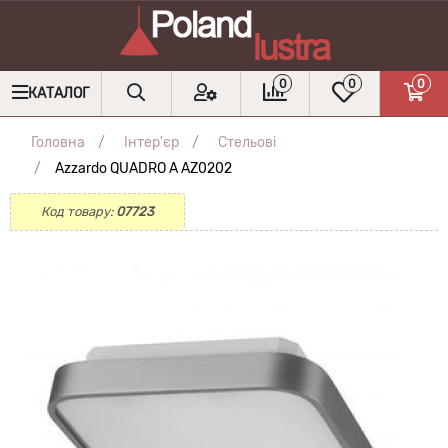
0
0
0
КАТАЛОГ
Головна
Інтер'єр
Стельові
Azzardo QUADRO A AZ0202
Код товару:
07723