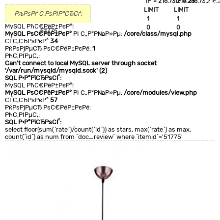
`IP`='216.73.216.28'
`IP`='216.73.216.
+CLA
LIMIT
LIMIT
0
РљРѕРґ С‚РѕРІР°СЂСѓ:
1
1
MySQL РћС€РёР±РєР°!
0
0
51775
MySQL РѕС€РёР±РєР°
РІ С„Р°Р№Р»Рµ:
/core/class/mysql.php
СЃС‚СЂРѕРєР°
34
РќРѕРјРµСЂ РѕС€РёР±РєРё:
1
РћС‚РІРµС‚:
Can't connect to local MySQL server through socket
'/var/run/mysqld/mysqld.sock' (2)
SQL Р·Р°РїСЂРѕСЃ:
MySQL РћС€РёР±РєР°!
MySQL РѕС€РёР±РєР°
РІ С„Р°Р№Р»Рµ:
/core/modules/view.php
СЃС‚СЂРѕРєР°
57
РќРѕРјРµСЂ РѕС€РёР±РєРё:
РћС‚РІРµС‚:
SQL Р·Р°РїСЂРѕСЃ:
select floor(sum(`rate`)/count(`id`)) as stars, max(`rate`) as max,
count(`id`) as num from `doc_review` where `itemid`='51775'