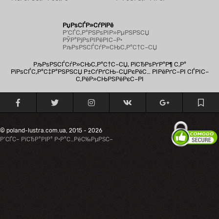
РџРѕСЃР»СѓРіРё
Р’СЃС‚Р°РЅРѕРІР»РµРЅРЅСЏ
РЎР°РјРѕРІРёРІС–Р·
РљРѕРЅСЃСѓР»СЊС‚Р°С†С–СЏ
РљРѕРЅСЃСѓР»СЊС‚Р°С†С–СЏ, РїСЂРѕРґР°Р¶ С‚Р°
РїРѕСЃС‚Р°С‡Р°РЅРЅСЏ Р±СѓРґСЊ-СЏРєРёС… РІРёРґС–РІ СЃРІС–
С‚РёР»СЊРЅРёРєС–РІ
© poland-lustra.com.ua, 2015 - 2026
Р’СЃС– РїСЂР°РІР° Р·Р°С…РёС‰РµРЅС–