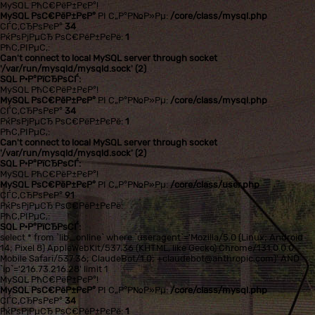
MySQL РћС€РёР±РєР°!
MySQL РѕС€РёР±РєР°
РІ С„Р°Р№Р»Рµ:
/core/class/mysql.php
СЃС‚СЂРѕРєР°
34
РќРѕРјРµСЂ РѕС€РёР±РєРё:
1
РћС‚РІРµС‚:
Can't connect to local MySQL server through socket
'/var/run/mysqld/mysqld.sock' (2)
SQL Р·Р°РїСЂРѕСЃ:
MySQL РћС€РёР±РєР°!
MySQL РѕС€РёР±РєР°
РІ С„Р°Р№Р»Рµ:
/core/class/mysql.php
СЃС‚СЂРѕРєР°
34
РќРѕРјРµСЂ РѕС€РёР±РєРё:
1
РћС‚РІРµС‚:
Can't connect to local MySQL server through socket
'/var/run/mysqld/mysqld.sock' (2)
SQL Р·Р°РїСЂРѕСЃ:
MySQL РћС€РёР±РєР°!
MySQL РѕС€РёР±РєР°
РІ С„Р°Р№Р»Рµ:
/core/class/user.php
СЃС‚СЂРѕРєР°
91
РќРѕРјРµСЂ РѕС€РёР±РєРё:
РћС‚РІРµС‚:
SQL Р·Р°РїСЂРѕСЃ:
select * from `lib_online` where `useragent`='Mozilla/5.0 (Linux; Android
14; Pixel 8) AppleWebKit/537.36 (KHTML, like Gecko) Chrome/131.0.0.0
Mobile Safari/537.36; ClaudeBot/1.0; +claudebot@anthropic.com)' AND
`ip`='216.73.216.28' limit 1
MySQL РћС€РёР±РєР°!
MySQL РѕС€РёР±РєР°
РІ С„Р°Р№Р»Рµ:
/core/class/mysql.php
СЃС‚СЂРѕРєР°
34
РќРѕРјРµСЂ РѕС€РёР±РєРё:
1