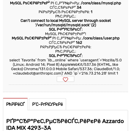
MySQL РѕС€РёР±РєР°
РІ С„Р°Р№Р»Рµ:
/core/class/mysql.php
СЃС‚СЂРѕРєР°
34
РќРѕРјРµСЂ РѕС€РёР±РєРё:
1
РћС‚РІРµС‚:
Can't connect to local MySQL server through socket
'/var/run/mysqld/mysqld.sock' (2)
SQL Р·Р°РїСЂРѕСЃ:
MySQL РћС€РёР±РєР°!
MySQL РѕС€РёР±РєР°
РІ С„Р°Р№Р»Рµ:
/core/class/user.php
СЃС‚СЂРѕРєР°
162
РќРѕРјРµСЂ РѕС€РёР±РєРё:
РћС‚РІРµС‚:
SQL Р·Р°РїСЂРѕСЃ:
select `favorite` from `lib_online` where `useragent`='Mozilla/5.0
(Linux; Android 14; Pixel 8) AppleWebKit/537.36 (KHTML, like
Gecko) Chrome/131.0.0.0 Mobile Safari/537.36; ClaudeBot/1.0;
+claudebot@anthropic.com)' AND `ip`='216.73.216.28' limit 1
РћРїРёСЃ
Р’С–РґРіСѓРєРё
РҐР°СЂР°РєС‚РµСЂРёСЃС‚РёРєРё Azzardo
IDA MIX 4293-3A