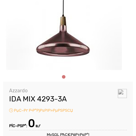
Azzardo
IDA MIX 4293-3A
РџС–Рґ Р·Р°РјРѕРІР»РµРЅРЅСЏ
0
Р¦С–РЅР°:
в‚ґ
MySQL РћС€РёР±РєР°!