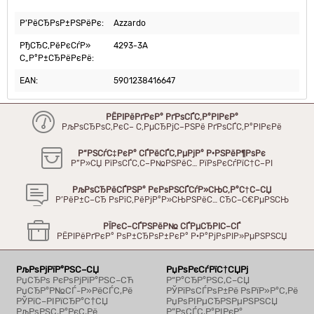
Р’РёСЂРѕР±РЅРёРє:
Azzardo
РђСЂС‚РёРєСѓР»
4293-3A
С„Р°Р±СЂРёРєРё:
EAN:
5901238416647
РЁРІРёРґРєР° РґРѕСЃС‚Р°РІРєР°
РљРѕСЂРѕС‚РєС– С‚РµСЂРјС–РЅРё РґРѕСЃС‚Р°РІРєРё
Р“РЅСѓС‡РєР° СЃРёСЃС‚РµРјР° Р·РЅРёР¶РѕРє
Р”Р»СЏ РїРѕСЃС‚С–Р№РЅРёС… РїРѕРєСѓРїС†С–РІ
РљРѕСЂРёСЃРЅР° РєРѕРЅСЃСѓР»СЊС‚Р°С†С–СЏ
Р’РёР±С–СЂ РѕРїС‚РёРјР°Р»СЊРЅРёС… СЂС–С€РµРЅСЊ
РЇРєС–СЃРЅРёР№ СЃРµСЂРІС–СЃ
РЁРІРёРґРєР° РѕР±СЂРѕР±РєР° Р·Р°РјРѕРІР»РµРЅРЅСЏ
РљРѕРјРїР°РЅС–СЏ
РџРѕРєСѓРїС†СЏРј
РџСЂРѕ РєРѕРјРїР°РЅС–СЋ
Р“Р°СЂР°РЅС‚С–СЏ
РџСЂР°Р№СЃ-Р»РёСЃС‚Рё
РЎРїРѕСЃРѕР±Рё РѕРїР»Р°С‚Рё
РЎРїС–РІРїСЂР°С†СЏ
РџРѕРІРµСЂРЅРµРЅРЅСЏ
РљРѕРЅС‚Р°РєС‚Рё
Р”РѕСЃС‚Р°РІРєР°